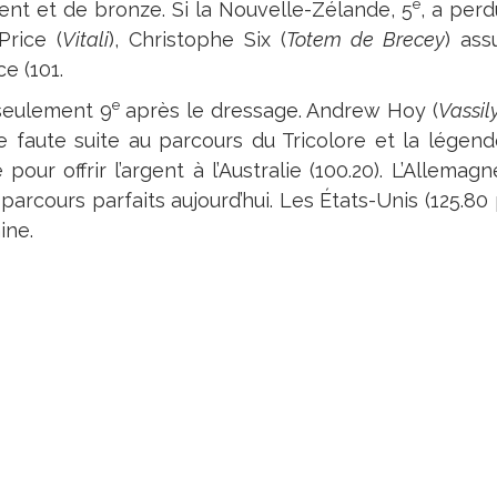
e
gent et de bronze. Si la Nouvelle-Zélande, 5
, a perd
Price (
Vitali
), Christophe Six (
Totem de Brecey
) ass
e (101.
e
 seulement 9
après le dressage. Andrew Hoy (
Vassil
e faute suite au parcours du Tricolore et la lége
 pour offrir l’argent à l’Australie (100.20). L’Allema
 parcours parfaits aujourd’hui. Les États-Unis (125.80
ine.