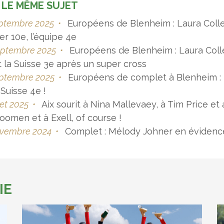
 LE MÊME SUJET
eptembre 2025
•
Européens de Blenheim : Laura Colle
r 10e, l’équipe 4e
eptembre 2025
•
Européens de Blenheim : Laura Colle
t la Suisse 3e après un super cross
eptembre 2025
•
Européens de complet à Blenheim : M
 Suisse 4e !
let 2025
•
Aix sourit à Nina Mallevaey, à Tim Price et
oomen et à Exell, of course !
ovembre 2024
•
Complet : Mélody Johner en évidenc
IE