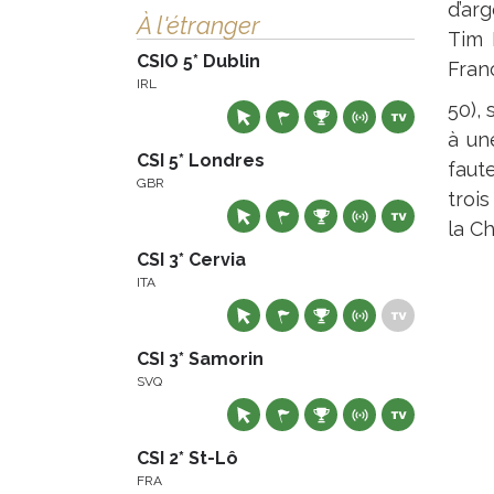
d’ar
À l'étranger
Tim 
CSIO 5* Dublin
Franc
IRL
50),
à un
CSI 5* Londres
faute
GBR
trois
la Ch
CSI 3* Cervia
ITA
CSI 3* Samorin
SVQ
CSI 2* St-Lô
FRA