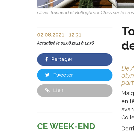
Oliver Townend et Ballaghmor Class sur le cr
To
02.08.2021 - 12:31
de
Actualisé le
02.08.2021 à 12:36
Partager
De A
olym
Tweeter
part
Lien
Malgr
en tê
avan
Colle
CE WEEK-END
Derr