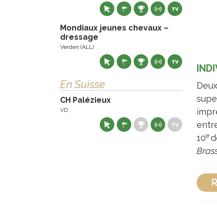
Mondiaux jeunes chevaux –
dressage
Verden (ALL)
IND
En Suisse
Deux
supe
CH Palézieux
VD
impr
entr
e
10
d
Bras
R