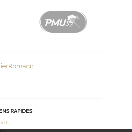
lierRomand
IENS RAPIDES
édits
ens