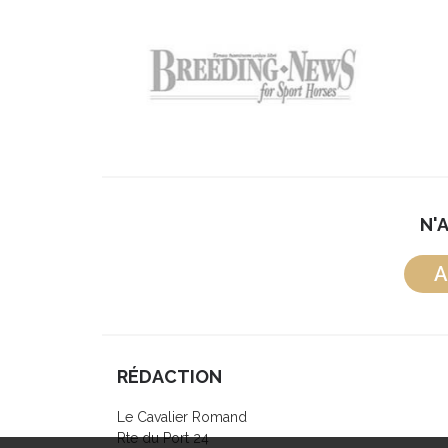
N'
A
RÉDACTION
Le Cavalier Romand
Rte du Port 24