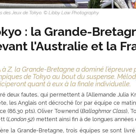
oss des Jeux de Tokyo. © Libby Law Photography
kyo : la Grande-Bretagn
vant l'Australie et la F
 à Z, la Grande-Bretagne a dominé l’épreuve 
piques de Tokyo au bout du suspense. Mélody
iciperont quant à eux à la finale individuelle.
é deux fautes, qui permettent à l’Allemande Julia Kra
te, les Anglais ont décroché l’or par équipe ce matin
ce (86.30 pts). Oliver Townend (
Ballaghmor Class
), 
tt (
London 52
) mettent ainsi fin à de longues années 
ière la Grande-Bretagne, trois équipes se sont livré