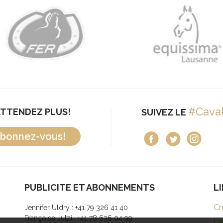
#Cava
ATTENDEZ PLUS!
SUIVEZ LE
bonnez-vous!
PUBLICITE ET ABONNEMENTS
L
Cr
Jennifer Uldry : +41 79 326 41 40
Françoise Jutzi : +41 78 636 04 99
Li