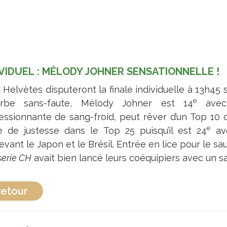
IVIDUEL : MÉLODY JOHNER SENSATIONNELLE !
 Helvètes disputeront la finale individuelle à 13h45 
e
rbe sans-faute, Mélody Johner est 14
ave
essionnante de sang-froid, peut rêver d’un Top 10 
e
e de justesse dans le Top 25 puisqu’il est 24
av
evant le Japon et le Brésil. Entrée en lice pour le s
serie CH
avait bien lancé leurs coéquipiers avec un sa
etour