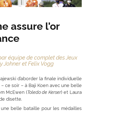
e assure l'or
rance
par équipe de complet des Jeux
 Johner et Felix Vogg
jewski d’aborder la finale individuelle
 – ce soir – à Baji Koen avec une belle
Tom McEwen (
Toledo de Kerser
) et Laura
de disette.
 une belle bataille pour les médailles