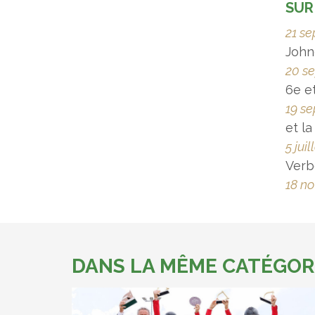
SUR
21 s
Johne
20 s
6e e
19 s
et la
5 juil
Verb
18 n
DANS LA MÊME CATÉGOR