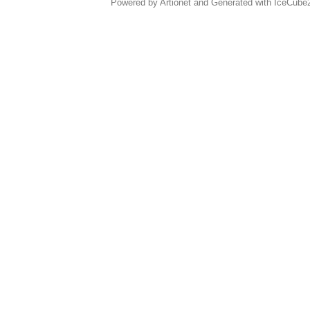
Powered by Artionet
and
Generated with IceCube