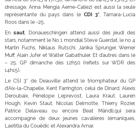
dressage, Anna Mengia Aerne-Caliezi est aussi la seule
représentante du pays dans le
CDI 3*
, Tamara-Lucia
Roos dans le -25.
En
saut
, Donaueschingen attend aussi dès jeudi des
stars, notamment le No 1 mondial Steve Guerdat, le no 4
Martin Fuchs, Niklaus Rutschi, Janika Sprunger, Werner
Muff, Alain Jufer et Walter Gabathuler. Et d’autres dans le
– 25. GP dimanche dès 12h50 (reflets sur WDR dès
14h15).
Le CSI 3* de Deauville attend le triomphateur du GP
d’Aix-la-Chapelle, Kent Farrington, celui de Dinard, Alexis
Deroubaix, Pénélope Leprevost, Laura Kraut, Lauren
Hough, Kevin Staut, Nicolas Delmotte, Thierry Rozier,
Patrice Delaveau ou encore Beat Mändli,qui sera
accompagné de deux jeunes cavalières lémaniques,
Laetitia du Couëdic et Alexandra Amar.