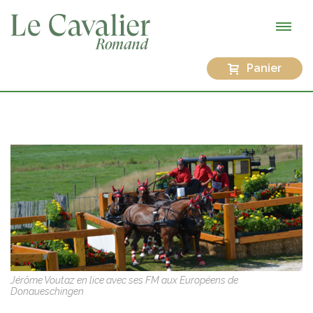
Panier
Jérôme Voutaz en lice avec ses FM aux Européens de
Donaueschingen