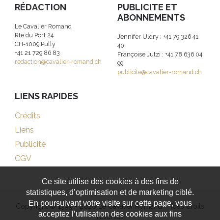
RÉDACTION
PUBLICITE ET
ABONNEMENTS
Le Cavalier Romand
Rte du Port 24
Jennifer Uldry : +41 79 326 41
CH-1009 Pully
40
+41 21 729 86 83
Françoise Jutzi : +41 78 636 04
redaction@cavalier-romand.ch
99
publicite@cavalier-romand.ch
LIENS RAPIDES
Crédits
Liens
Publicité
CGV
Ce site utilise des cookies à des fins de
statistiques, d’optimisation et de marketing ciblé.
En poursuivant votre visite sur cette page, vous
Copyright © 1999 - 2026 Le Cavalier Romand - Tous droits
acceptez l’utilisation des cookies aux fins
réservés