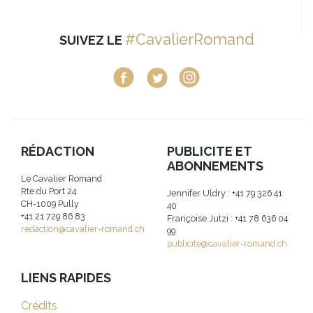
#CavalierRomand
SUIVEZ LE
RÉDACTION
PUBLICITE ET
ABONNEMENTS
Le Cavalier Romand
Rte du Port 24
Jennifer Uldry : +41 79 326 41
CH-1009 Pully
40
+41 21 729 86 83
Françoise Jutzi : +41 78 636 04
redaction@cavalier-romand.ch
99
publicite@cavalier-romand.ch
LIENS RAPIDES
Crédits