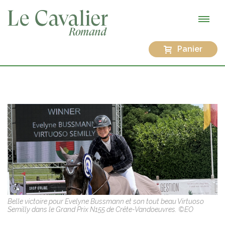
Panier
Belle victoire pour Evelyne Bussmann et son tout beau Virtuoso
Semilly dans le Grand Prix N155 de Crête-Vandoeuvres. ©EO