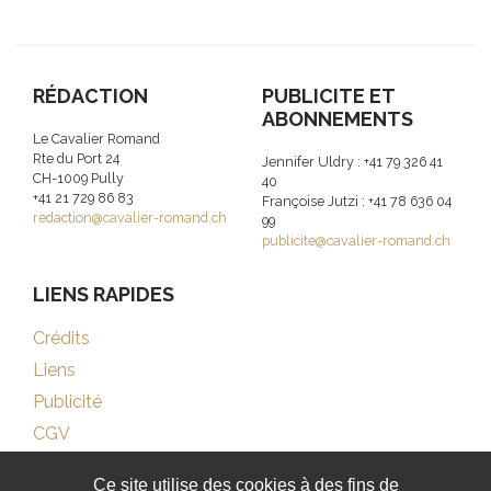
RÉDACTION
PUBLICITE ET
ABONNEMENTS
Le Cavalier Romand
Rte du Port 24
Jennifer Uldry : +41 79 326 41
CH-1009 Pully
40
+41 21 729 86 83
Françoise Jutzi : +41 78 636 04
redaction@cavalier-romand.ch
99
publicite@cavalier-romand.ch
LIENS RAPIDES
Crédits
Liens
Publicité
CGV
Ce site utilise des cookies à des fins de