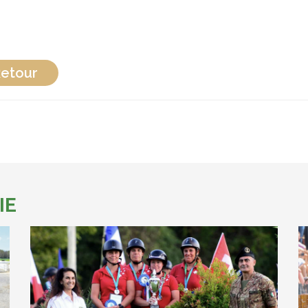
etour
IE