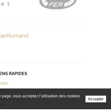
lierRomand
IENS RAPIDES
édits
ens
te page, vous acceptez l’utilisation des cookies
blicité
Accepter
GV