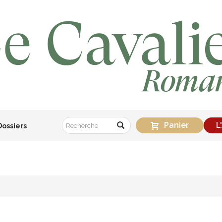
Panier
L
Dossiers