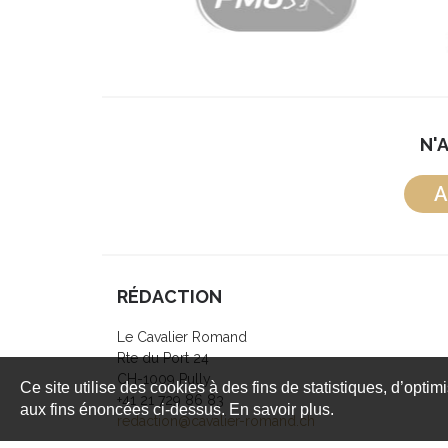
N'
A
RÉDACTION
Le Cavalier Romand
Rte du Port 24
CH-1009 Pully
Ce site utilise des cookies à des fins de statistiques, d’optim
+41 21 729 86 83
aux fins énoncées ci-dessus. En savoir plus.
redaction@cavalier-romand.ch