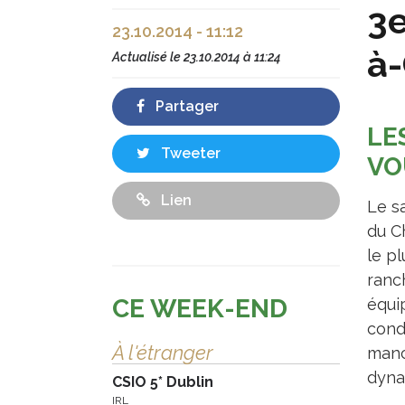
3e
23.10.2014 - 11:12
à
Actualisé le
23.10.2014 à 11:24
Partager
LE
Tweeter
VO
Lien
Le s
du C
le pl
ranc
CE WEEK-END
équip
cond
À l'étranger
manc
dynam
CSIO 5* Dublin
IRL