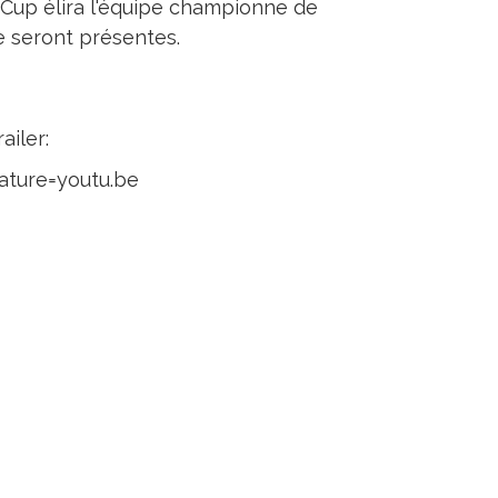
 Cup élira l'équipe championne de
e seront présentes.
ailer:
ture=youtu.be