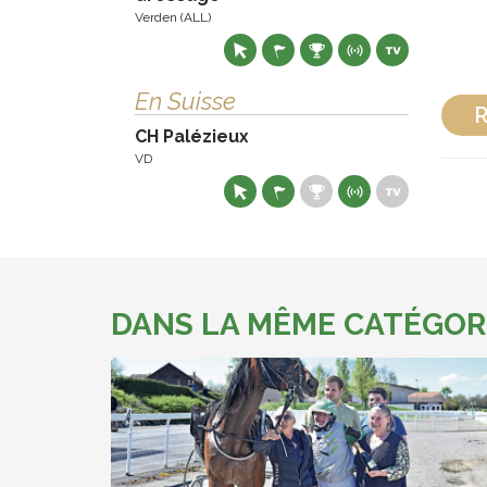
Verden (ALL)
En Suisse
R
CH Palézieux
VD
DANS LA MÊME CATÉGOR