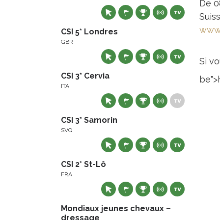
De 0
Suis
www.
CSI 5* Londres
GBR
Si vo
CSI 3* Cervia
be">
ITA
CSI 3* Samorin
SVQ
CSI 2* St-Lô
FRA
Mondiaux jeunes chevaux –
dressage