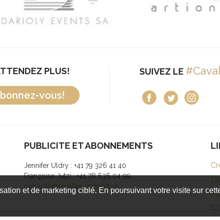
#Cava
ATTENDEZ PLUS!
SUIVEZ LE
bonnez-vous!
PUBLICITE ET ABONNEMENTS
L
Cr
Jennifer Uldry : +41 79 326 41 40
Françoise Jutzi : +41 78 636 04 99
Li
publicite@cavalier-romand.ch
isation et de marketing ciblé. En poursuivant votre visite sur cet
Pu
C