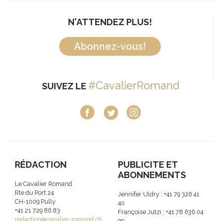
N'ATTENDEZ PLUS!
Abonnez-vous!
#CavalierRomand
SUIVEZ LE
RÉDACTION
PUBLICITE ET
ABONNEMENTS
Le Cavalier Romand
Rte du Port 24
Jennifer Uldry : +41 79 326 41
CH-1009 Pully
40
+41 21 729 86 83
Françoise Jutzi : +41 78 636 04
redaction@cavalier-romand.ch
99