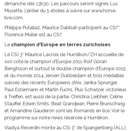
dimanche dès 13h30. Les parcours seront signés Luc
Musette. L’entier du 5 étoiles à suivre sur www.horse-
live.com.
Philippe Putallaz, Maurice Dabbah participent au CSI**,
Florence Müller est au CSI*.
Le
ch
ampion d'Europe en terres zurichoises
Le CSI 3* Maurice Lacroix de Humlikon/ZH accueille de
son côté le champion d’Europe 2011 Rolf Göran
Bengtsson et surtout le double champion d’Europe 2015
et du monde 2014 Jeroen Dubbeldam et trois médaillés
suisses des récents Européens d’Aix, Janika Sprunger,
Paul Estermann et Martin Fuchs. Pius Schwizer, victorieux
à Treffen, est aussi de la partie. Christina Liebherr, Céline
Stauffer, Edwin Smits, Beat Grandjean, Pierre Brunschwig
et Amandine Gauderon sont les Romands en lice. Voir le
programme sur notre news réservée à Humlikon.
Vladya Reverdin monte au CSI 3* de Spangenberg (ALL),