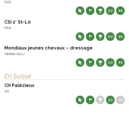
SVQ
CSI 2* St-Lô
FRA
Mondiaux jeunes chevaux – dressage
Verden (ALL)
En Suisse
CH Palézieux
VD