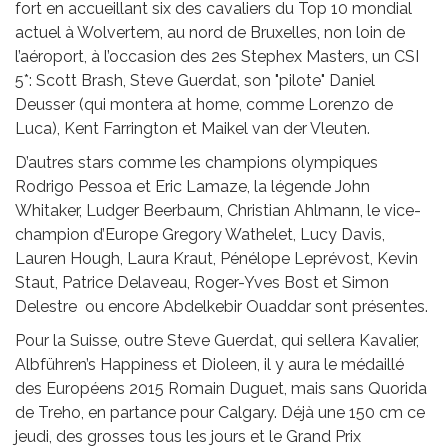
fort en accueillant six des cavaliers du Top 10 mondial
actuel à Wolvertem, au nord de Bruxelles, non loin de
l’aéroport, à l’occasion des 2es Stephex Masters, un CSI
5*: Scott Brash, Steve Guerdat, son "pilote" Daniel
Deusser (qui montera at home, comme Lorenzo de
Luca), Kent Farrington et Maikel van der Vleuten.
D’autres stars comme les champions olympiques
Rodrigo Pessoa et Eric Lamaze, la légende John
Whitaker, Ludger Beerbaum, Christian Ahlmann, le vice-
champion d’Europe Gregory Wathelet, Lucy Davis,
Lauren Hough, Laura Kraut, Pénélope Leprévost, Kevin
Staut, Patrice Delaveau, Roger-Yves Bost et Simon
Delestre ou encore Abdelkebir Ouaddar sont présentes.
Pour la Suisse, outre Steve Guerdat, qui sellera Kavalier,
Albführen’s Happiness et Dioleen, il y aura le médaillé
des Européens 2015 Romain Duguet, mais sans Quorida
de Treho, en partance pour Calgary. Déjà une 150 cm ce
jeudi, des grosses tous les jours et le Grand Prix