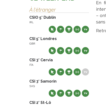
En f
À l'étranger
inte
– on
CSIO 5* Dublin
sans 
IRL
Retro
CSI 5* Londres
GBR
CSI 3* Cervia
ITA
CSI 3* Samorin
SVQ
CSI 2* St-Lô