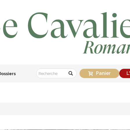
Panier
L
Dossiers