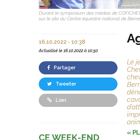
Durant le symposium des médias de COFICHEV, l
sur le site du Centre équestre national de Bern
Ag
16.10.2022 - 10:38
Actualisé le
16.10.2022 à 10:50
Le j
Partager
Chev
chev
Bern
Tweeter
déno
cava
Lien
d’at
impr
anim
« P
CE WEEK-END