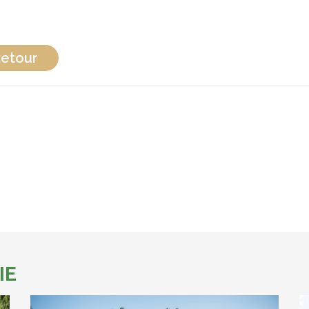
etour
IE