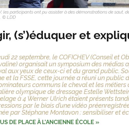
es participants ont pu assister à des démonstrations de saut, de
e. © LDD
ir, (s’)éduquer et expliq
eudi 22 septembre, le COFICHEV (Conseil et Obs
aline) organisait un symposium des médias a
al aux yeux de ceux-ci et du grand public. So
e et la FSSE, cette journée a réuni un public 
minateurs communs le cheval et les métiers 
lière olympique de dressage Estelle Wettste
telage à 4 Werner Ulrich étaient présents tand
essions par le biais d’une vidéo préenregistrée
ée par Stéphane Montavon : sensibiliser et é
LUS DE PLACE À L’ANCIENNE ÉCOLE »