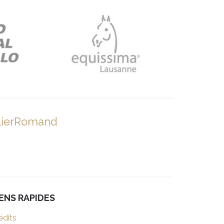
lierRomand
IENS RAPIDES
édits