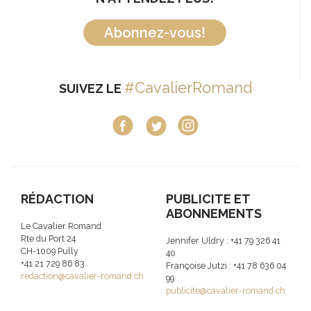
Abonnez-vous!
#CavalierRomand
SUIVEZ LE
RÉDACTION
PUBLICITE ET
ABONNEMENTS
Le Cavalier Romand
Rte du Port 24
Jennifer Uldry : +41 79 326 41
CH-1009 Pully
40
+41 21 729 86 83
Françoise Jutzi : +41 78 636 04
redaction@cavalier-romand.ch
99
publicite@cavalier-romand.ch