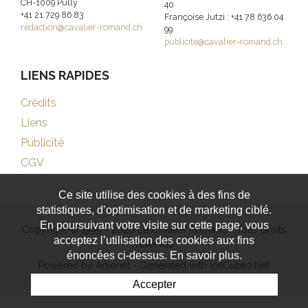
CH-1009 Pully
40
+41 21 729 86 83
Françoise Jutzi : +41 78 636 04
redaction@cavalier-romand.ch
99
publicite@cavalier-romand.ch
LIENS RAPIDES
Crédits
Liens
Publicité
CGV
Ce site utilise des cookies à des fins de
statistiques, d’optimisation et de marketing ciblé.
En poursuivant votre visite sur cette page, vous
Copyright © 1999 - 2026 Le Cavalier Romand - Tous droits
acceptez l’utilisation des cookies aux fins
réservés
énoncées ci-dessus. En savoir plus.
Powered by Artionet
-
Generated with IceCube2.Net
Accepter