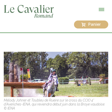
Panier
Mélody Johner et Toubleu de Rueire sur le cross du CCIO 4*
d'Avenches-IENA, qui reviendra début juin dans la Broye vaudoise.
© IENA