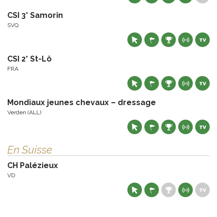
CSI 3* Samorin
SVQ
CSI 2* St-Lô
FRA
Mondiaux jeunes chevaux – dressage
Verden (ALL)
En Suisse
CH Palézieux
VD