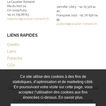
Le Cavalier Romand
Rte du Port 24
Jennifer Uldry : +41 79 326 41
CH-1009 Pully
40
+41 21 729 86 83
Françoise Jutzi : +41 78 636 04
redaction@cavalier-romand.ch
99
publicite@cavalier-romand.ch
LIENS RAPIDES
Crédits
Liens
Publicité
CGV
Ce site utilise des cookies à des fins de
statistiques, d’optimisation et de marketing ciblé.
En poursuivant votre visite sur cette page, vous
Copyright © 1999 - 2026 Le Cavalier Romand - Tous droits
acceptez l’utilisation des cookies aux fins
réservés
énoncées ci-dessus. En savoir plus.
Powered by Artionet
-
Generated with IceCube2.Net