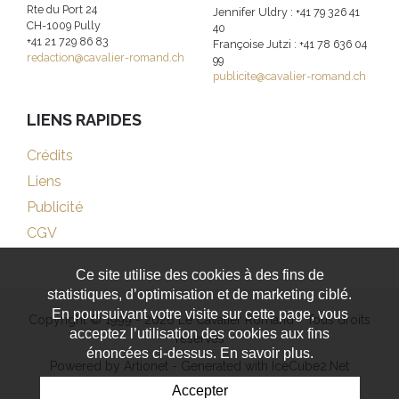
Rte du Port 24
Jennifer Uldry : +41 79 326 41
CH-1009 Pully
40
+41 21 729 86 83
Françoise Jutzi : +41 78 636 04
redaction@cavalier-romand.ch
99
publicite@cavalier-romand.ch
LIENS RAPIDES
Crédits
Liens
Publicité
CGV
Ce site utilise des cookies à des fins de
statistiques, d’optimisation et de marketing ciblé.
En poursuivant votre visite sur cette page, vous
Copyright © 1999 - 2026 Le Cavalier Romand - Tous droits
acceptez l’utilisation des cookies aux fins
réservés
énoncées ci-dessus. En savoir plus.
Powered by Artionet
-
Generated with IceCube2.Net
Accepter