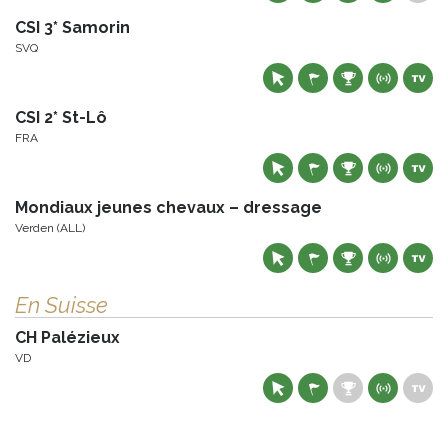
CSI 3* Samorin
SVQ
CSI 2* St-Lô
FRA
Mondiaux jeunes chevaux – dressage
Verden (ALL)
En Suisse
CH Palézieux
VD