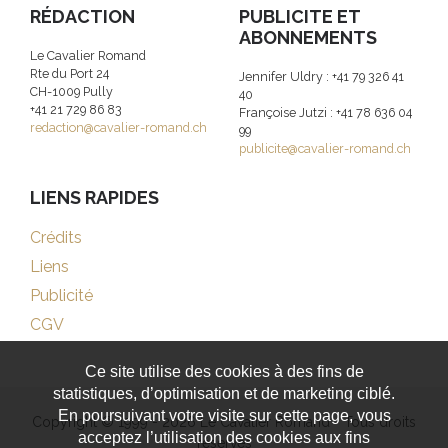
RÉDACTION
PUBLICITE ET
ABONNEMENTS
Le Cavalier Romand
Rte du Port 24
Jennifer Uldry : +41 79 326 41
CH-1009 Pully
40
+41 21 729 86 83
Françoise Jutzi : +41 78 636 04
redaction@cavalier-romand.ch
99
publicite@cavalier-romand.ch
LIENS RAPIDES
Crédits
Liens
Publicité
CGV
Ce site utilise des cookies à des fins de
statistiques, d’optimisation et de marketing ciblé.
En poursuivant votre visite sur cette page, vous
Copyright © 1999 - 2026 Le Cavalier Romand - Tous droits
acceptez l’utilisation des cookies aux fins
réservés