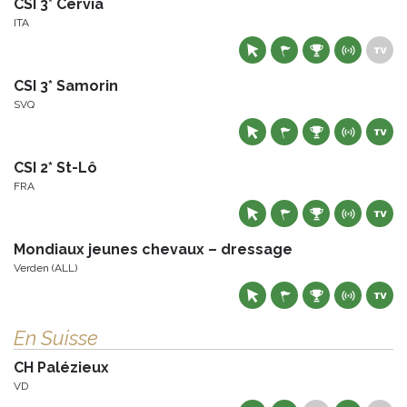
CSI 3* Cervia
ITA
CSI 3* Samorin
SVQ
CSI 2* St-Lô
FRA
Mondiaux jeunes chevaux – dressage
Verden (ALL)
En Suisse
CH Palézieux
VD