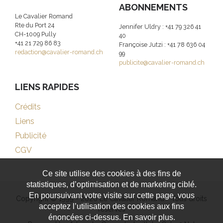
ABONNEMENTS
Le Cavalier Romand
Rte du Port 24
Jennifer Uldry : +41 79 326 41
CH-1009 Pully
40
+41 21 729 86 83
Françoise Jutzi : +41 78 636 04
redaction@cavalier-romand.ch
99
publicite@cavalier-romand.ch
LIENS RAPIDES
Crédits
Liens
Publicité
CGV
Ce site utilise des cookies à des fins de
statistiques, d’optimisation et de marketing ciblé.
En poursuivant votre visite sur cette page, vous
Copyright © 1999 - 2026 Le Cavalier Romand - Tous droits
acceptez l’utilisation des cookies aux fins
réservés
énoncées ci-dessus. En savoir plus.