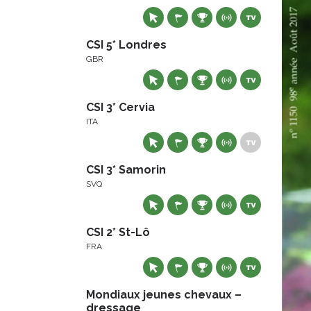
CSI 5* Londres
GBR
CSI 3* Cervia
ITA
CSI 3* Samorin
SVQ
CSI 2* St-Lô
FRA
Mondiaux jeunes chevaux –
dressage