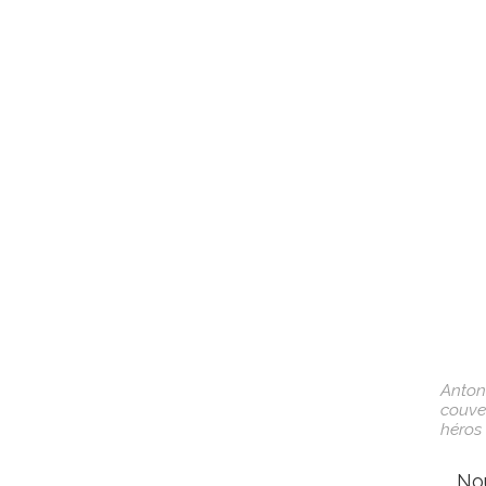
Anton
couver
héros 
Nou