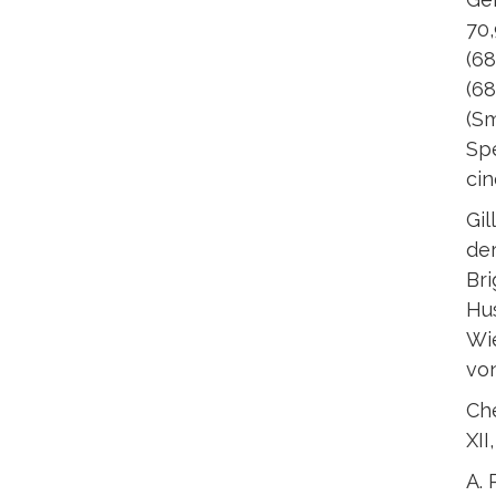
70,
(68
(68
(Sm
Spé
cin
Gil
der
Bri
Hus
Wie
vo
Che
XII
A. P