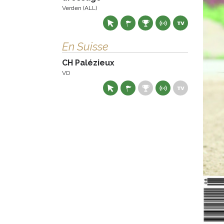
Verden (ALL)
En Suisse
CH Palézieux
VD