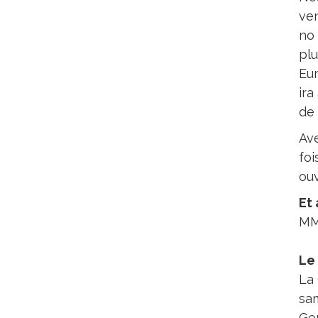
ven
no 
plu
Eur
ira
de 
Ave
foi
ouv
Et 
MM.
Le 
La
sam
Gen