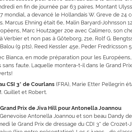
dredi en fin de journée par 63 paires. Montant Ulyss
7 mondial, a devancé le Hollandais W. Greve de 24 
s. Marcus Ehning était 6e, Malin Baryard-Johnsson 
opéens, Marc Houtzager 20e avec Calimero, son chev
 à Verbier et non pas à Göteborg, 21e, Rolf G. Bengt
Balou (9 pts), Reed Kessler 45e, Peder Fredricsson
c Bianca, en mode préparation pour les Européens, 
s sans faute. Laquelle montera-t-il dans le Grand Pri
erts!
au CSI 3* de Courlans
(FRA), Marie Etter Pellegrin ét
 Guillet et Robert.
Grand Prix de Jiva Hill pour Antonella Joannou
 Genevoise Antonella Joannou et son beau Dandy d
edi le Grand Prix de dressage du CDI 3* de Crozet-Ji
ève (lire notre présentation). Les 5 juges - de class