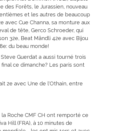
e des Forêts, le Jurassien, nouveau
centièmes et les autres de beaucoup
12e avec Cue Channa, sa monture aux
al de tête, Gerco Schroeder, qui
sson 32e, Beat Mändli 42e avec Bijou
 58e: du beau monde!
Steve Guerdat a aussi tourné trois
x final ce dimanche? Les paris sont
ait 2e avec Une de l'Othain, entre
e la Roche CMF CH ont remporté ce
va Hill (FRA), à 10 minutes de
e mondiale - les ont mis 1ers et avec