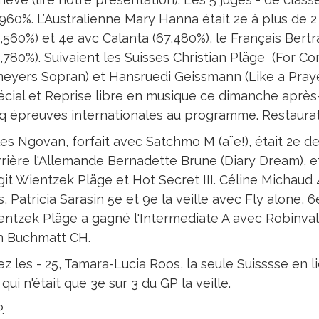
960%. L’Australienne Mary Hanna était 2e à plus de 
,560%) et 4e avc Calanta (67,480%), le Français Bert
,780%). Suivaient les Suisses Christian Pläge (For C
eyers Sopran) et Hansruedi Geissmann (Like a Prayer
cial et Reprise libre en musique ce dimanche après-m
q épreuves internationales au programme. Restaurati
les Ngovan, forfait avec Satchmo M (aïe!), était 2e de
rière l'Allemande Bernadette Brune (Diary Dream), et
git Wientzek Pläge et Hot Secret III. Céline Michaud 4
, Patricia Sarasin 5e et 9e la veille avec Fly alone, 6e
ntzek Pläge a gagné l'Intermediate A avec Robinval
n Buchmatt CH.
z les - 25, Tamara-Lucia Roos, la seule Suisssse en 
, qui n'était que 3e sur 3 du GP la veille.
.