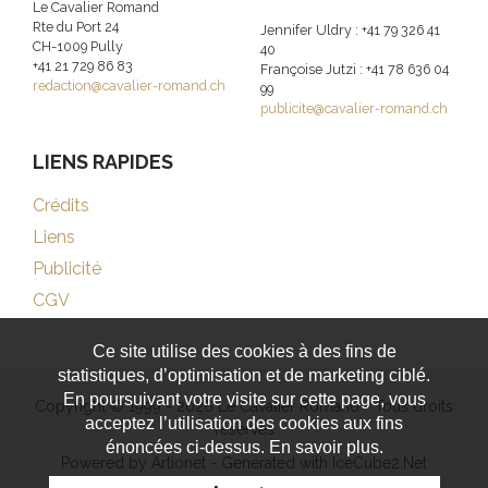
Le Cavalier Romand
Rte du Port 24
Jennifer Uldry : +41 79 326 41
CH-1009 Pully
40
+41 21 729 86 83
Françoise Jutzi : +41 78 636 04
redaction@cavalier-romand.ch
99
publicite@cavalier-romand.ch
LIENS RAPIDES
Crédits
Liens
Publicité
CGV
Ce site utilise des cookies à des fins de
statistiques, d’optimisation et de marketing ciblé.
En poursuivant votre visite sur cette page, vous
Copyright © 1999 - 2026 Le Cavalier Romand - Tous droits
acceptez l’utilisation des cookies aux fins
réservés
énoncées ci-dessus. En savoir plus.
Powered by Artionet
-
Generated with IceCube2.Net