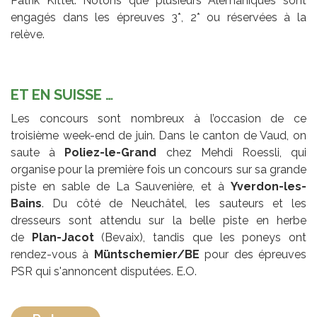
Patrik Kittel. Notons que plusieurs Alémaniques sont
engagés dans les épreuves 3*, 2* ou réservées à la
relève.
ET EN SUISSE …
Les concours sont nombreux à l’occasion de ce
troisième week-end de juin. Dans le canton de Vaud, on
saute à
Poliez-le-Grand
chez Mehdi Roessli, qui
organise pour la première fois un concours sur sa grande
piste en sable de La Sauvenière, et à
Yverdon-les-
Bains
. Du côté de Neuchâtel, les sauteurs et les
dresseurs sont attendu sur la belle piste en herbe
de
Plan-Jacot
(Bevaix), tandis que les poneys ont
rendez-vous à
Müntschemier/BE
pour des épreuves
PSR qui s'annoncent disputées. E.O.