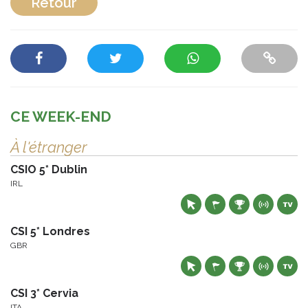
Retour
CE WEEK-END
À l'étranger
CSIO 5* Dublin
IRL
CSI 5* Londres
GBR
CSI 3* Cervia
ITA