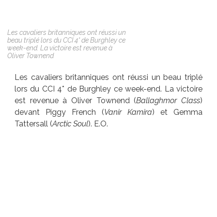
Les cavaliers britanniques ont réussi un
beau triplé lors du CCI 4* de Burghley ce
week-end. La victoire est revenue à
Oliver Townend
Les cavaliers britanniques ont réussi un beau triplé
lors du CCI 4* de Burghley ce week-end. La victoire
est revenue à Oliver Townend (
Ballaghmor Class
)
devant Piggy French (
Vanir Kamira
) et Gemma
Tattersall (
Arctic Soul
). E.O.