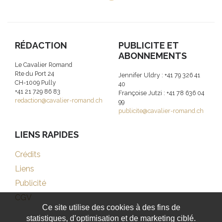
RÉDACTION
PUBLICITE ET
ABONNEMENTS
Le Cavalier Romand
Rte du Port 24
Jennifer Uldry : +41 79 326 41
CH-1009 Pully
40
+41 21 729 86 83
Françoise Jutzi : +41 78 636 04
redaction@cavalier-romand.ch
99
publicite@cavalier-romand.ch
LIENS RAPIDES
Crédits
Liens
Publicité
CGV
Ce site utilise des cookies à des fins de
statistiques, d’optimisation et de marketing ciblé.