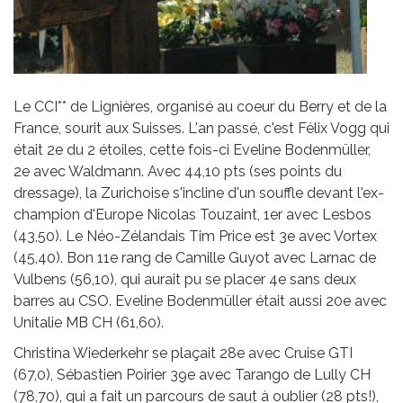
Le CCI** de Lignières, organisé au coeur du Berry et de la
France, sourit aux Suisses. L'an passé, c'est Félix Vogg qui
était 2e du 2 étoiles, cette fois-ci Eveline Bodenmüller,
2e avec Waldmann. Avec 44,10 pts (ses points du
dressage), la Zurichoise s'incline d'un souffle devant l'ex-
champion d'Europe Nicolas Touzaint, 1er avec Lesbos
(43,50). Le Néo-Zélandais Tim Price est 3e avec Vortex
(45,40). Bon 11e rang de Camille Guyot avec Larnac de
Vulbens (56,10), qui aurait pu se placer 4e sans deux
barres au CSO. Eveline Bodenmüller était aussi 20e avec
Unitalie MB CH (61,60).
Christina Wiederkehr se plaçait 28e avec Cruise GTI
(67,0), Sébastien Poirier 39e avec Tarango de Lully CH
(78,70), qui a fait un parcours de saut à oublier (28 pts!),