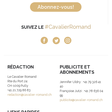
Abonnez-vous!
#CavalierRomand
SUIVEZ LE
RÉDACTION
PUBLICITE ET
ABONNEMENTS
Le Cavalier Romand
Rte du Port 24
Jennifer Uldry : +41 79 326 41
CH-1009 Pully
40
+41 21 729 86 83
Françoise Jutzi : +41 78 636 04
redaction@cavalier-romand.ch
99
publicite@cavalier-romand.ch