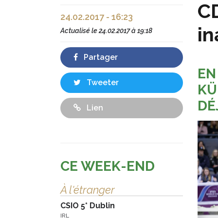
CD
24.02.2017 - 16:23
in
Actualisé le
24.02.2017 à 19:18
Partager
EN
Tweeter
KÜ
DÉ
Lien
CE WEEK-END
À l'étranger
CSIO 5* Dublin
IRL