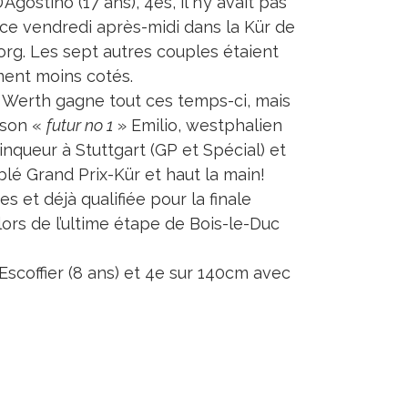
’Agostino (17 ans), 4es, il n’y avait pas
ce vendredi après-midi dans la Kür de
rg. Les sept autres couples étaient
ent moins cotés.
l Werth gagne tout ces temps-ci, mais
 son «
futur no 1
» Emilio, westphalien
inqueur à Stuttgart (GP et Spécial) et
blé Grand Prix-Kür et haut la main!
 et déjà qualifiée pour la finale
rs de l’ultime étape de Bois-le-Duc
Escoffier (8 ans) et 4e sur 140cm avec