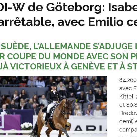
I-W de Göteborg: Isabe
arrêtable, avec Emilio ce
 SUÈDE, L’ALLEMANDE S’ADJUGE 
R COUPE DU MONDE AVEC SON P
JÀ VICTORIEUX À GENÈVE ET À 
84,200
avec E
Kittel
et 80,
Bredow
demi) 
compat