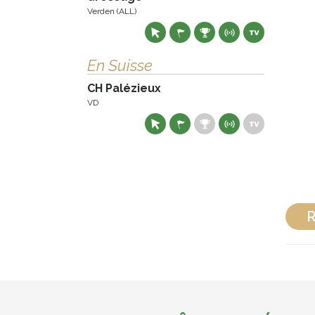
Verden (ALL)
En Suisse
CH Palézieux
VD
R