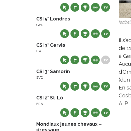
CSI 5* Londres
Isabel
GBR
il s
CSI 3* Cervia
de 11
ITA
à Ge
Aucun
CSI 3* Samorin
d’Om
SVQ
(den
En s
Cosb
CSI 2* St-Lô
A. P.
FRA
Mondiaux jeunes chevaux –
dressage