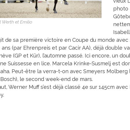
vieux D
photo 
Götebo
l Werth et Emilio
nettem
Isabel
’agit de sa première victoire en Coupe du monde avec
 ans (par Ehrenpreis et par Cacir AA), déjà double va
nève (GP et Kür), l’automne passé. Ici encore, un dou
e Suissesse en lice. Marcela Krinke-Susmelj est dores
aha. Peut-être la verra-t-on avec Smeyers Molberg lo
 Bosch), le second week-end de mars.
aut, Werner Muff s’est déjà classé 4e sur 145cm avec 
y.