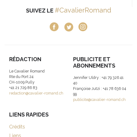
#CavalierRomand
SUIVEZ LE
RÉDACTION
PUBLICITE ET
ABONNEMENTS
Le Cavalier Romand
Rte du Port 24
Jennifer Uldry : +41 79 326 41
CH-1009 Pully
40
+41 21 729 86 83
Françoise Jutzi : +41 78 636 04
redaction@cavalier-romand.ch
99
publicite@cavalier-romand.ch
LIENS RAPIDES
Crédits
Liens