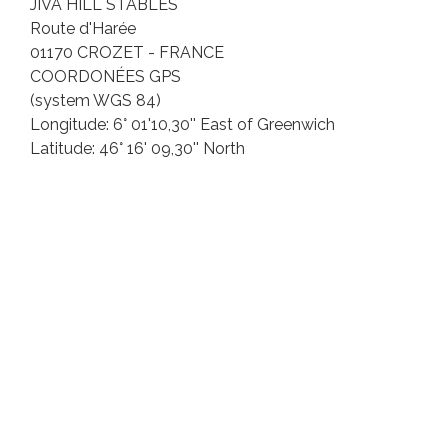
JIVA HILL STABLES
Route d'Harée
01170 CROZET - FRANCE
COORDONÉES GPS
(system WGS 84)
Longitude: 6° 01'10,30'' East of Greenwich
Latitude: 46° 16' 09,30'' North