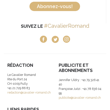
Abonnez-vous!
#CavalierRomand
SUIVEZ LE
RÉDACTION
PUBLICITE ET
ABONNEMENTS
Le Cavalier Romand
Rte du Port 24
Jennifer Uldry : +41 79 326 41
CH-1009 Pully
40
+41 21 729 86 83
Françoise Jutzi : +41 78 636 04
redaction@cavalier-romand.ch
99
publicite@cavalier-romand.ch
LIENS RAPIDES