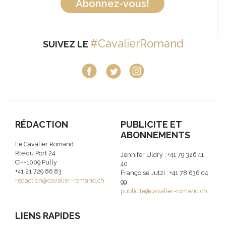
Abonnez-vous!
#CavalierRomand
SUIVEZ LE
RÉDACTION
PUBLICITE ET
ABONNEMENTS
Le Cavalier Romand
Rte du Port 24
Jennifer Uldry : +41 79 326 41
CH-1009 Pully
40
+41 21 729 86 83
Françoise Jutzi : +41 78 636 04
redaction@cavalier-romand.ch
99
publicite@cavalier-romand.ch
LIENS RAPIDES