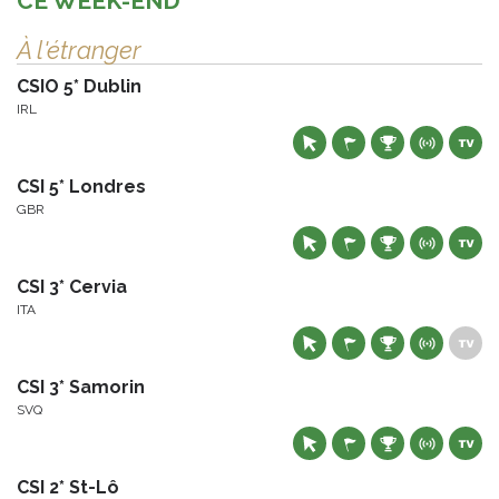
CE WEEK-END
À l'étranger
CSIO 5* Dublin
IRL
CSI 5* Londres
GBR
CSI 3* Cervia
ITA
CSI 3* Samorin
SVQ
CSI 2* St-Lô