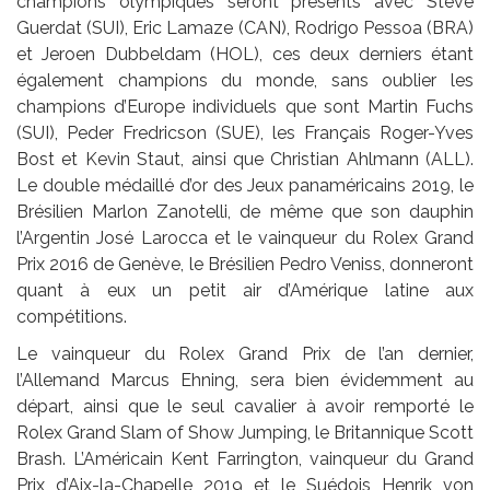
champions olympiques seront présents avec Steve
Guerdat (SUI), Eric Lamaze (CAN), Rodrigo Pessoa (BRA)
et Jeroen Dubbeldam (HOL), ces deux derniers étant
également champions du monde, sans oublier les
champions d’Europe individuels que sont Martin Fuchs
(SUI), Peder Fredricson (SUE), les Français Roger-Yves
Bost et Kevin Staut, ainsi que Christian Ahlmann (ALL).
Le double médaillé d’or des Jeux panaméricains 2019, le
Brésilien Marlon Zanotelli, de même que son dauphin
l’Argentin José Larocca et le vainqueur du Rolex Grand
Prix 2016 de Genève, le Brésilien Pedro Veniss, donneront
quant à eux un petit air d’Amérique latine aux
compétitions.
Le vainqueur du Rolex Grand Prix de l’an dernier,
l’Allemand Marcus Ehning, sera bien évidemment au
départ, ainsi que le seul cavalier à avoir remporté le
Rolex Grand Slam of Show Jumping, le Britannique Scott
Brash. L’Américain Kent Farrington, vainqueur du Grand
Prix d’Aix-la-Chapelle 2019 et le Suédois Henrik von