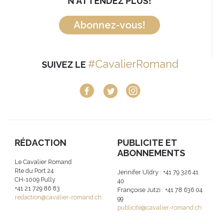
N'ATTENDEZ PLUS!
Abonnez-vous!
#CavalierRomand
SUIVEZ LE
RÉDACTION
PUBLICITE ET
ABONNEMENTS
Le Cavalier Romand
Rte du Port 24
Jennifer Uldry : +41 79 326 41
CH-1009 Pully
40
+41 21 729 86 83
Françoise Jutzi : +41 78 636 04
redaction@cavalier-romand.ch
99
publicite@cavalier-romand.ch