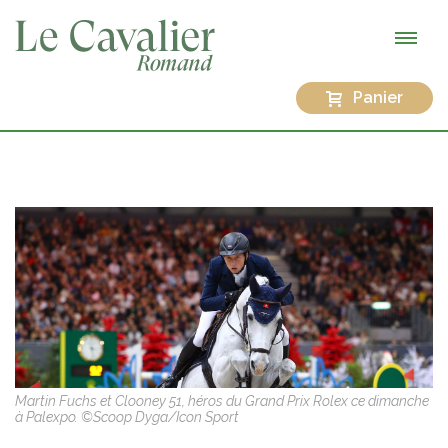
Panier
Martin Fuchs et Clooney 51, héros du Grand Prix Rolex ce dimanche
à Palexpo. ©Scoop Dyga/Icon Sport