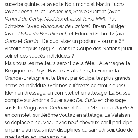
superbe quintette, avec le No 1 mondial Martin Fuchs
(avec
Leone Jei
et
Conner Jei
), Steve Guerdat (avec
Venard de Cerisy
,
Maddox
et aussi
Taïna MM
), Pius
Schwizer (avec
Vancouver de Lanlore
), Bryan Balsiger
(avec
Dubaï du Bois Pinchet
) et Edouard Schmitz (avec
e
Quno
et
Gamin
). De quoi viser un podium – ou une 6
victoire depuis 1983 ? – dans la Coupe des Nations jeudi
soir et des succès individuels ?
Mais tous les meilleurs seront de la fête. L’Allemagne, la
Belgique, les Pays-Bas, les Etats-Unis, la France, la
Grande-Bretagne et le Brésil par équipe, les plus grands
noms en individuel (voir nos différents communiqués).
Idem en dressage, en complet et en attelage. La Suisse
compte sur Andrina Suter avec
Del Curto
en dressage,
sur Felix Vogg avec
Cartania
et Nadja Minder sur
Aquila B
en complet, sur Jérôme Voutaz en attelage. Le Valaisan
se déplace à nouveau avec neuf chevaux, car il participe
en prime au relais inter-disciplines du samedi soir. Que de
spectacles en une semaine!