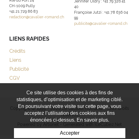
Rte du Port 24
Jennifer Uldry : +41 79 326 41
CH-1009 Pully
40
+41 21 729 86 83
Françoise Jutzi : +41 78 636 04
redaction@cavalier-romand.ch
99
publicite@cavalier-romand.ch
LIENS RAPIDES
Crédits
Liens
Publicité
CGV
Ce site utilise des cookies à des fins de
statistiques, d’optimisation et de marketing ciblé.
En poursuivant votre visite sur cette page, vous
Copyright © 1999 - 2026 Le Cavalier Romand - Tous droits
acceptez l’utilisation des cookies aux fins
réservés
énoncées ci-dessus. En savoir plus.
Powered by Artionet
-
Generated with IceCube2.Net
Accepter