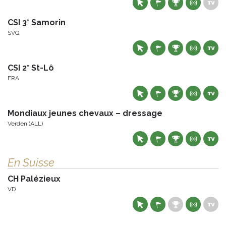
CSI 3* Samorin
SVQ
CSI 2* St-Lô
FRA
Mondiaux jeunes chevaux – dressage
Verden (ALL)
En Suisse
CH Palézieux
VD