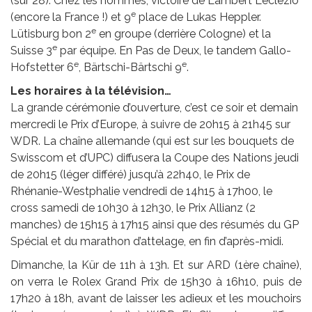
(sur 28). Chez les hommes, victoire de Lambert Leclézio
e
(encore la France !) et 9
place de Lukas Heppler.
e
Lütisburg bon 2
en groupe (derrière Cologne) et la
e
Suisse 3
par équipe. En Pas de Deux, le tandem Gallo-
e
e
Hofstetter 6
, Bärtschi-Bärtschi 9
.
Les horaires à la télévision…
La grande cérémonie d’ouverture, c’est ce soir et demain
mercredi le Prix d’Europe, à suivre de 20h15 à 21h45 sur
WDR. La chaîne allemande (qui est sur les bouquets de
Swisscom et d’UPC) diffusera la Coupe des Nations jeudi
de 20h15 (léger différé) jusqu’à 22h40, le Prix de
Rhénanie-Westphalie vendredi de 14h15 à 17h00, le
cross samedi de 10h30 à 12h30, le Prix Allianz (2
manches) de 15h15 à 17h15 ainsi que des résumés du GP
Spécial et du marathon d’attelage, en fin d’après-midi.
Dimanche, la Kür de 11h à 13h. Et sur ARD (1ère chaîne),
on verra le Rolex Grand Prix de 15h30 à 16h10, puis de
17h20 à 18h, avant de laisser les adieux et les mouchoirs