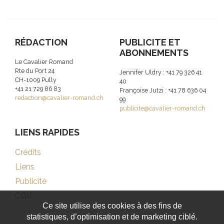
RÉDACTION
PUBLICITE ET
ABONNEMENTS
Le Cavalier Romand
Rte du Port 24
Jennifer Uldry : +41 79 326 41
CH-1009 Pully
40
+41 21 729 86 83
Françoise Jutzi : +41 78 636 04
redaction@cavalier-romand.ch
99
publicite@cavalier-romand.ch
LIENS RAPIDES
Crédits
Liens
Publicité
CGV
Ce site utilise des cookies à des fins de
statistiques, d’optimisation et de marketing ciblé.