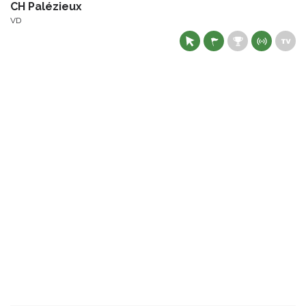
CH Palézieux
VD