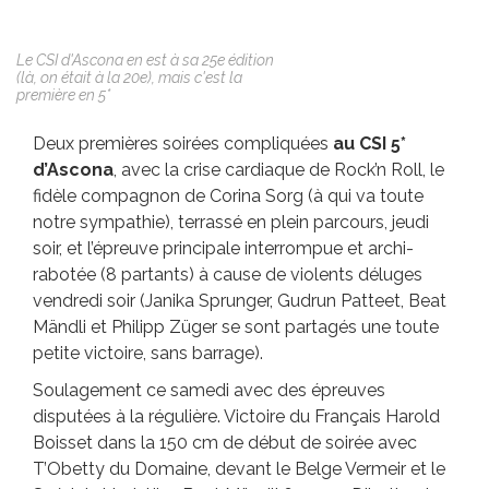
Le CSI d'Ascona en est à sa 25e édition
(là, on était à la 20e), mais c'est la
première en 5*
Deux premières soirées compliquées
au CSI 5*
d’Ascona
, avec la crise cardiaque de Rock’n Roll, le
fidèle compagnon de Corina Sorg (à qui va toute
notre sympathie), terrassé en plein parcours, jeudi
soir, et l’épreuve principale interrompue et archi-
rabotée (8 partants) à cause de violents déluges
vendredi soir (Janika Sprunger, Gudrun Patteet, Beat
Mändli et Philipp Züger se sont partagés une toute
petite victoire, sans barrage).
Soulagement ce samedi avec des épreuves
disputées à la régulière. Victoire du Français Harold
Boisset dans la 150 cm de début de soirée avec
T’Obetty du Domaine, devant le Belge Vermeir et le