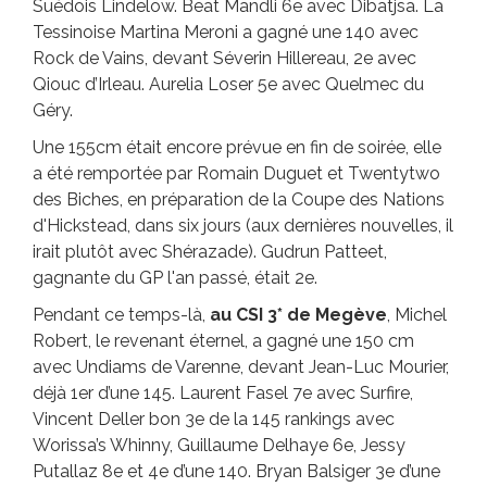
Suédois Lindelöw. Beat Mändli 6e avec Dibatjsa. La
Tessinoise Martina Meroni a gagné une 140 avec
Rock de Vains, devant Séverin Hillereau, 2e avec
Qiouc d’Irleau. Aurelia Loser 5e avec Quelmec du
Géry.
Une 155cm était encore prévue en fin de soirée, elle
a été remportée par Romain Duguet et Twentytwo
des Biches, en préparation de la Coupe des Nations
d'Hickstead, dans six jours (aux dernières nouvelles, il
irait plutôt avec Shérazade). Gudrun Patteet,
gagnante du GP l'an passé, était 2e.
Pendant ce temps-là,
au CSI 3* de Megève
, Michel
Robert, le revenant éternel, a gagné une 150 cm
avec Undiams de Varenne, devant Jean-Luc Mourier,
déjà 1er d’une 145. Laurent Fasel 7e avec Surfire,
Vincent Deller bon 3e de la 145 rankings avec
Worissa’s Whinny, Guillaume Delhaye 6e, Jessy
Putallaz 8e et 4e d’une 140. Bryan Balsiger 3e d’une