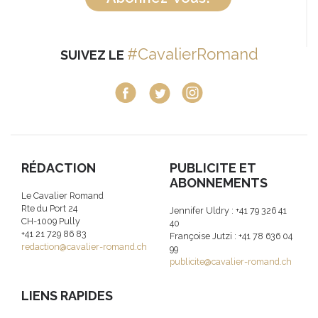
#CavalierRomand
SUIVEZ LE
RÉDACTION
PUBLICITE ET
ABONNEMENTS
Le Cavalier Romand
Rte du Port 24
Jennifer Uldry : +41 79 326 41
CH-1009 Pully
40
+41 21 729 86 83
Françoise Jutzi : +41 78 636 04
redaction@cavalier-romand.ch
99
publicite@cavalier-romand.ch
LIENS RAPIDES