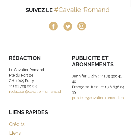
#CavalierRomand
SUIVEZ LE
RÉDACTION
PUBLICITE ET
ABONNEMENTS
Le Cavalier Romand
Rte du Port 24
Jennifer Uldry : +41 79 326 41
CH-1009 Pully
40
+41 21 729 86 83
Françoise Jutzi : +41 78 636 04
redaction@cavalier-romand.ch
99
publicite@cavalier-romand.ch
LIENS RAPIDES
Crédits
Liens