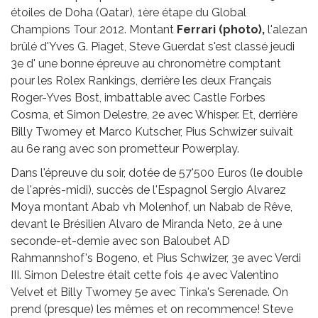
étoiles de Doha (Qatar), 1ère étape du Global
Champions Tour 2012. Montant
Ferrari (photo),
l'alezan
brûlé d'Yves G. Piaget, Steve Guerdat s'est classé jeudi
3e d' une bonne épreuve au chronomètre comptant
pour les Rolex Rankings, derrière les deux Français
Roger-Yves Bost, imbattable avec Castle Forbes
Cosma, et Simon Delestre, 2e avec Whisper. Et, derrière
Billy Twomey et Marco Kutscher, Pius Schwizer suivait
au 6e rang avec son prometteur Powerplay.
Dans l'épreuve du soir, dotée de 57'500 Euros (le double
de l'après-midi), succès de l'Espagnol Sergio Alvarez
Moya montant Abab vh Molenhof, un Nabab de Rêve,
devant le Brésilien Alvaro de Miranda Neto, 2e à une
seconde-et-demie avec son Baloubet AD
Rahmannshof's Bogeno, et Pius Schwizer, 3e avec Verdi
III. Simon Delestre était cette fois 4e avec Valentino
Velvet et Billy Twomey 5e avec Tinka's Serenade. On
prend (presque) les mêmes et on recommence! Steve