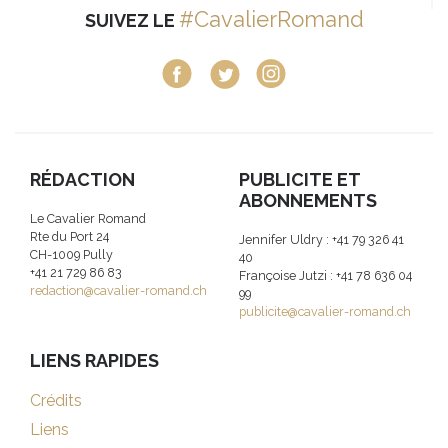
#CavalierRomand
SUIVEZ LE
RÉDACTION
PUBLICITE ET
ABONNEMENTS
Le Cavalier Romand
Rte du Port 24
Jennifer Uldry : +41 79 326 41
CH-1009 Pully
40
+41 21 729 86 83
Françoise Jutzi : +41 78 636 04
redaction@cavalier-romand.ch
99
publicite@cavalier-romand.ch
LIENS RAPIDES
Crédits
Liens