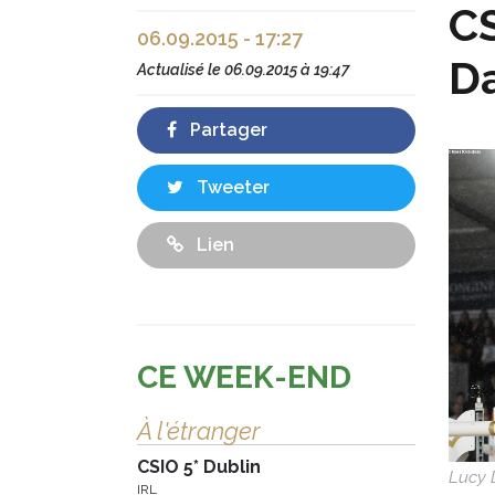
CS
06.09.2015 - 17:27
Da
Actualisé le
06.09.2015 à 19:47
Partager
Tweeter
Lien
CE WEEK-END
À l'étranger
CSIO 5* Dublin
Lucy 
IRL