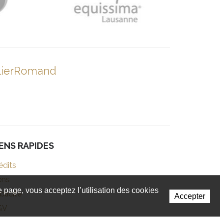
lierRomand
IENS RAPIDES
édits
ens
te page, vous acceptez l’utilisation des cookies
blicité
Accepter
GV