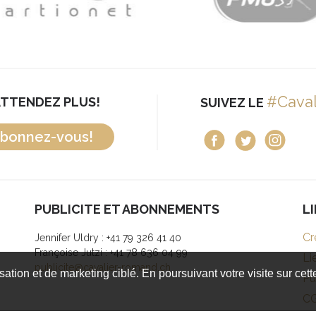
#Cava
ATTENDEZ PLUS!
SUIVEZ LE
bonnez-vous!
PUBLICITE ET ABONNEMENTS
L
Cr
Jennifer Uldry : +41 79 326 41 40
Françoise Jutzi : +41 78 636 04 99
Li
publicite@cavalier-romand.ch
isation et de marketing ciblé. En poursuivant votre visite sur cet
Pu
C