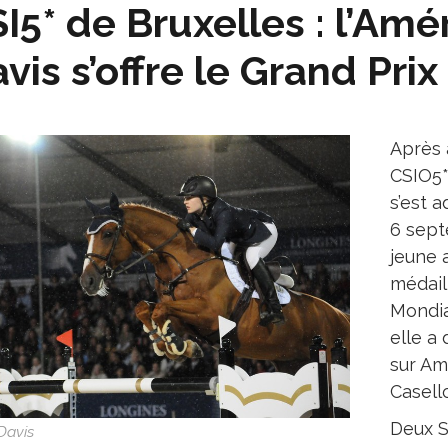
I5* de Bruxelles : l’Amé
vis s’offre le Grand Prix
Après 
CSIO5*
s’est 
6 sept
jeune 
médail
Mondia
elle a
sur Amé
Casello
Deux S
Davis