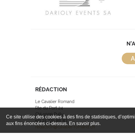
N'
A
RÉDACTION
Le Cavalier Romand
Rte du Port 24
CH-1009 Pully
Ce site utilise des cookies à des fins de statistiques, d’optim
+41 21 729 86 83
aux fins énoncées ci-dessus. En savoir plus.
redaction@cavalier-romand.ch