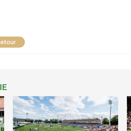
etour
IE