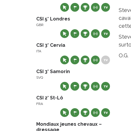
Stev
cava
CSI 5* Londres
GBR
cett
Stev
surt
CSI 3* Cervia
ITA
O.G.
CSI 3* Samorin
SVQ
CSI 2* St-Lô
FRA
Mondiaux jeunes chevaux –
dressage