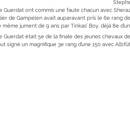
Stephe
e Guerdat ont commis une faute chacun avec Sheraz
lier de Gampelen avait auparavant pris le 6e rang d
e même jument de 9 ans par Tinkas’ Boy, déjà 8e d’u
e Guerdat était 5e de la finale des jeunes chevaux de
out signé un magnifique 3e rang d’une 150 avec Albfü