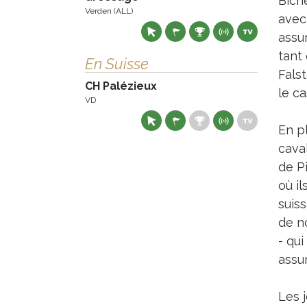
Bich
Verden (ALL)
avec
assu
tant
En Suisse
Fals
CH Palézieux
le ca
VD
En p
caval
de P
où il
suiss
de n
- qu
assu
Les 