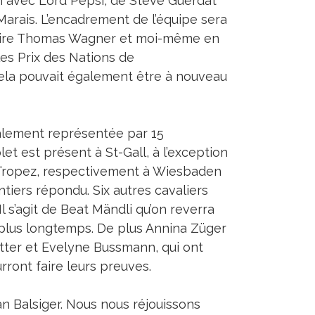
n avec Lord Pepsi, de Steve Guerdat
arais. L’encadrement de l’équipe sera
naire Thomas Wagner et moi-même en
les Prix des Nations de
cela pouvait également être à nouveau
également représentée par 15
let est présent à St-Gall, à l’exception
t-Tropez, respectivement à Wiesbaden
lontiers répondu. Six autres cavaliers
l s’agit de Beat Mändli qu’on reverra
plus longtemps. De plus Annina Züger
Etter et Evelyne Bussmann, qui ont
ront faire leurs preuves.
n Balsiger. Nous nous réjouissons