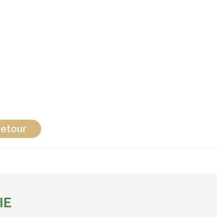
etour
IE