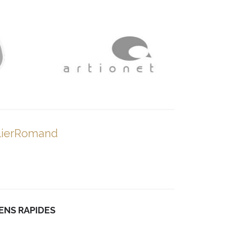
lierRomand
IENS RAPIDES