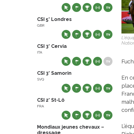
CSI 5* Londres
GBR
L'équi
Nation
CSI 3* Cervia
ITA
Fuch
CSI 3* Samorin
En ce
SVQ
plac
Fran
CSI 2* St-Lô
malh
FRA
confi
L’éq
Mondiaux jeunes chevaux –
dressage