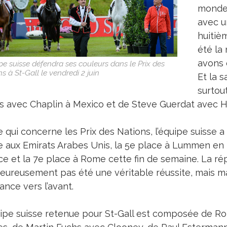
monde 
avec u
huitièm
été la
avons 
pe suisse défendra ses couleurs dans le Prix des
s à St-Gall le vendredi 2 juin
Et la s
surtou
s avec Chaplin à Mexico et de Steve Guerdat avec
 qui concerne les Prix des Nations, l’équipe suisse a 
e aux Emirats Arabes Unis, la 5e place à Lummen en 
ce et la 7e place à Rome cette fin de semaine. La ré
eureusement pas été une véritable réussite, mais mai
ance vers l’avant.
uipe suisse retenue pour St-Gall est composée de 