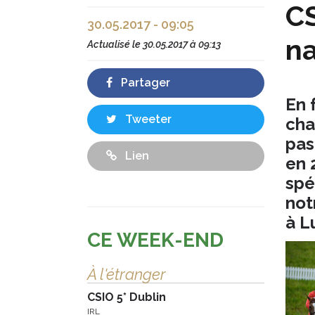
CS
30.05.2017 - 09:05
na
Actualisé le
30.05.2017 à 09:13
Partager
En 
Tweeter
cha
pas
Lien
en 
spé
not
à L
CE WEEK-END
À l'étranger
CSIO 5* Dublin
IRL