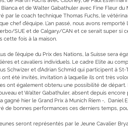
es, de Martin Fuchs avec Clooney, de Paul Esterman
 Bianca et de Walter Gabathuler avec Fine Fleur du M
ré par le coach technique Thomas Fuchs, le vétéri
 que chef d’équipe. L’an passé, nous avons remporté 
terbo/SUE et de Calgary/CAN et ce serait super si 
s cette fois à la maison.
lus de l’équipe du Prix des Nations, la Suisse sera 
ières et cavaliers individuels. Le cadre Elite au comp
ius Schwizer et d’Adrian Schmid qui participent à S
s ont été invités, invitation à laquelle ils ont très vo
es ont également obtenu une possibilité de départ. I
ouveau et Walter Gabathuler, absent depuis encore 
i a gagné hier le Grand Prix à Munich Riem -, Daniel 
ré de bonnes performances ces derniers temps, pour
jeunes seront représentés par le Jeune Cavalier Brya