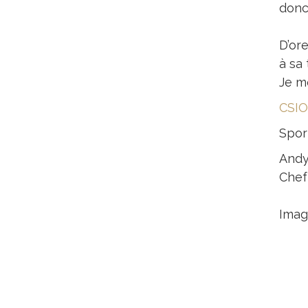
donc 
D’or
à sa 
Je m
CSIO
Spor
Andy
Chef 
Imag