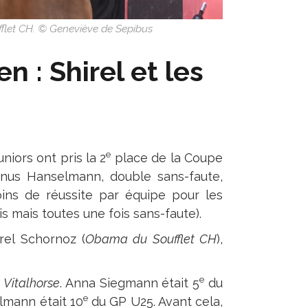
fflet CH. © Geneviève de Sepibus
 : Shirel et les
e
juniors ont pris la 2
place de la Coupe
inus Hanselmann, double sans-faute,
oins de réussite par équipe pour les
ois mais toutes une fois sans-faute).
rel Schornoz (
Obama du Soufflet CH
),
e
c
Vitalhorse
. Anna Siegmann était 5
du
e
lmann était 10
du GP U25. Avant cela,