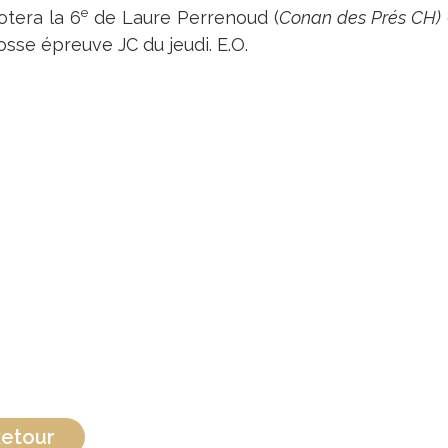
e
otera la 6
de Laure Perrenoud (
Conan des Prés CH)
osse épreuve JC du jeudi. E.O.
etour