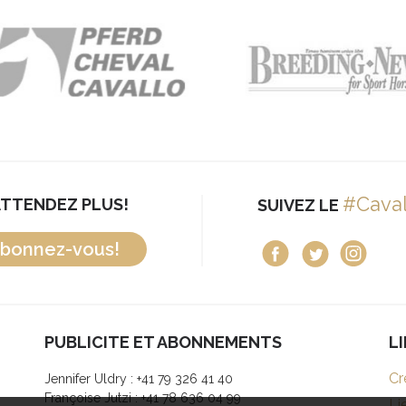
#Cava
ATTENDEZ PLUS!
SUIVEZ LE
bonnez-vous!
PUBLICITE ET ABONNEMENTS
L
Cr
Jennifer Uldry : +41 79 326 41 40
Françoise Jutzi : +41 78 636 04 99
Li