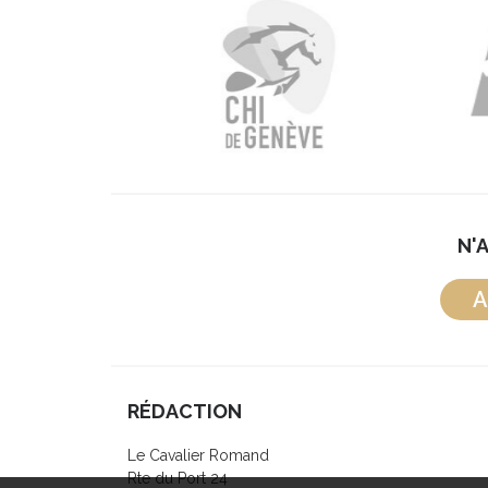
N'
A
RÉDACTION
Le Cavalier Romand
Rte du Port 24