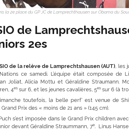
 a pris la 2e place du GP JC de Lamprechthausen sur Obama du Sou
IO de Lamprechtshausen
niors 2es
SIO de la relève de Lamprechtshausen (AUT)
, les 
Nations ce samedi. L’équipe était composée de L
an Joliat, Alicia Mottu et Géraldine Straumann. M
es
es
ren, 4
sur 6, et les jeunes cavalières, 5
sur 6 (à tr
imanche toutefois, la belle perf’ est venue de Shi
Grand Prix des « moins de 21 ans » (145 cm).
Puch s’est imposée dans le Grand Prix children ave
e
unior devant Géraldine Straummann, 7
. Linus Hanse