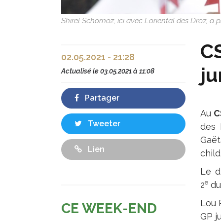
Shirel Schornoz, ici avec Loriental des Droz,
CS
02.05.2021 - 21:28
ju
Actualisé le
03.05.2021 à 11:08
Partager
Au
C
Tweeter
des 
Gaët
Lien
child
Le d
e
2
du 
Lou 
CE WEEK-END
GP j