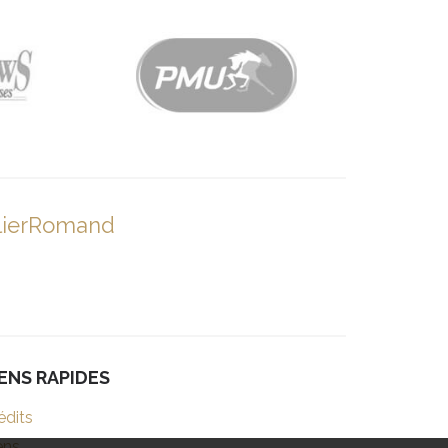
lierRomand
IENS RAPIDES
édits
ens