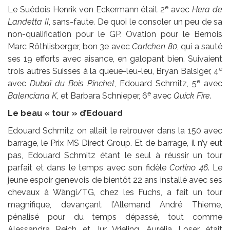
e
Le Suédois Henrik von Eckermann était 2
avec
Hera de
Landetta II
, sans-faute. De quoi le consoler un peu de sa
non-qualification pour le GP. Ovation pour le Bernois
Marc Röthlisberger, bon 3e avec
Carlchen 80
, qui a sauté
ses 19 efforts avec aisance, en galopant bien. Suivaient
e
trois autres Suisses à la queue-leu-leu, Bryan Balsiger, 4
e
avec
Dubaï du Bois Pinchet
, Edouard Schmitz, 5
avec
e
Balenciana K
, et Barbara Schnieper, 6
avec
Quick Fire
.
Le beau « tour » d’Edouard
Edouard Schmitz on allait le retrouver dans la 150 avec
barrage, le Prix MS Direct Group. Et de barrage, il n’y eut
pas, Edouard Schmitz étant le seul à réussir un tour
parfait et dans le temps avec son fidèle
Cortino 46
. Le
jeune espoir genevois de bientôt 22 ans installé avec ses
chevaux à Wängi/TG, chez les Fuchs, a fait un tour
magnifique, devançant l’Allemand André Thieme,
pénalisé pour du temps dépassé, tout comme
Alessandra Reich et Jur Vrieling. Aurélia Loser était