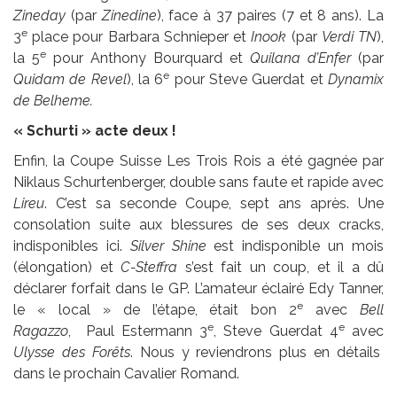
Zineday
(par
Zinedine
), face à 37 paires (7 et 8 ans). La
e
3
place pour Barbara Schnieper et
Inook
(par
Verdi TN
),
e
la 5
pour Anthony Bourquard et
Quilana d’Enfer
(par
e
Quidam de Revel
), la 6
pour Steve Guerdat et
Dynamix
de Belheme.
« Schurti » acte deux !
Enfin, la Coupe Suisse Les Trois Rois a été gagnée par
Niklaus Schurtenberger, double sans faute et rapide avec
Lireu
. C’est sa seconde Coupe, sept ans après. Une
consolation suite aux blessures de ses deux cracks,
indisponibles ici.
Silver Shine
est indisponible un mois
(élongation) et
C-Steffra
s’est fait un coup, et il a dû
déclarer forfait dans le GP. L’amateur éclairé Edy Tanner,
e
le « local » de l’étape, était bon 2
avec
Bell
e
e
Ragazzo
, Paul Estermann 3
, Steve Guerdat 4
avec
Ulysse des Forêts
. Nous y reviendrons plus en détails
dans le prochain Cavalier Romand.