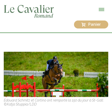
Panier
Edouard Schmitz et Cortino ont remporté la 150 du jour à St-Gall.
©Katja Stuppia/LDD