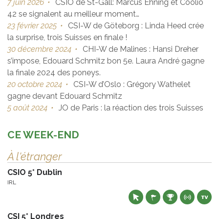
7 juin 2026
•
CSIO de St-Gall: Marcus Ehning et Coolio
42 se signalent au meilleur moment…
23 février 2025
•
CSI-W de Göteborg : Linda Heed crée
la surprise, trois Suisses en finale !
30 décembre 2024
•
CHI-W de Malines : Hansi Dreher
s’impose, Edouard Schmitz bon 5e. Laura André gagne
la finale 2024 des poneys.
20 octobre 2024
•
CSI-W d’Oslo : Grégory Wathelet
gagne devant Edouard Schmitz
5 août 2024
•
JO de Paris : la réaction des trois Suisses
CE WEEK-END
À l'étranger
CSIO 5* Dublin
IRL
CSI 5* Londres