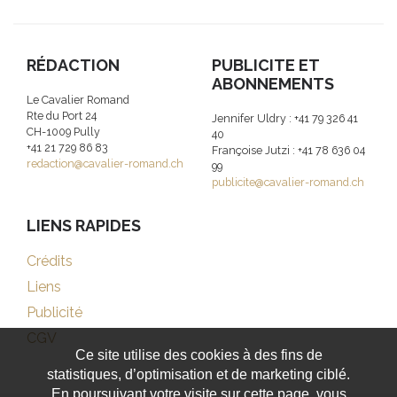
RÉDACTION
PUBLICITE ET
ABONNEMENTS
Le Cavalier Romand
Rte du Port 24
Jennifer Uldry : +41 79 326 41
CH-1009 Pully
40
+41 21 729 86 83
Françoise Jutzi : +41 78 636 04
redaction@cavalier-romand.ch
99
publicite@cavalier-romand.ch
LIENS RAPIDES
Crédits
Liens
Publicité
CGV
Ce site utilise des cookies à des fins de
statistiques, d’optimisation et de marketing ciblé.
En poursuivant votre visite sur cette page, vous