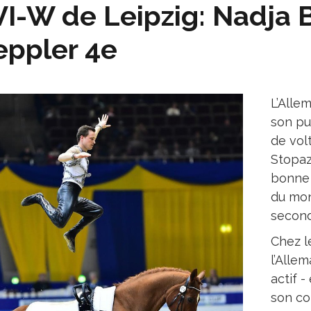
I-W de Leipzig: Nadja B
ppler 4e
L’Alle
son pu
de volt
Stopaz
bonne 
du mon
second
Chez l
l’Allem
actif -
son co