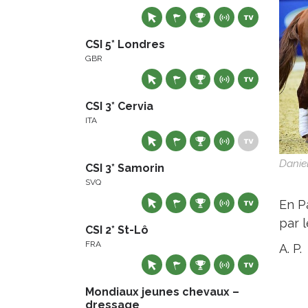
CSI 5* Londres
GBR
CSI 3* Cervia
ITA
Daniel
CSI 3* Samorin
SVQ
En P
par 
CSI 2* St-Lô
FRA
A. P.
Mondiaux jeunes chevaux –
dressage