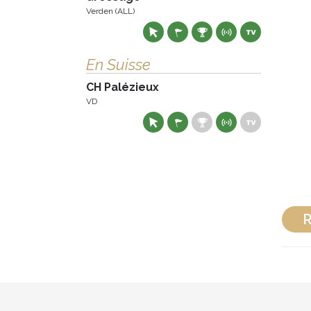
Verden (ALL)
En Suisse
CH Palézieux
VD
R