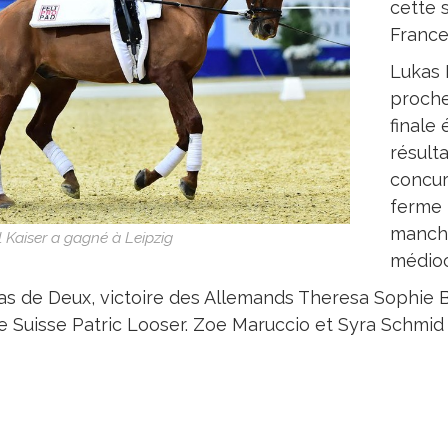
cette s
France
Lukas 
proche
finale 
résulta
concur
ferme 
manche
 Kaiser a gagné à Leipzig
médioc
as de Deux, victoire des Allemands Theresa Sophie 
le Suisse Patric Looser. Zoe Maruccio et Syra Schmid 