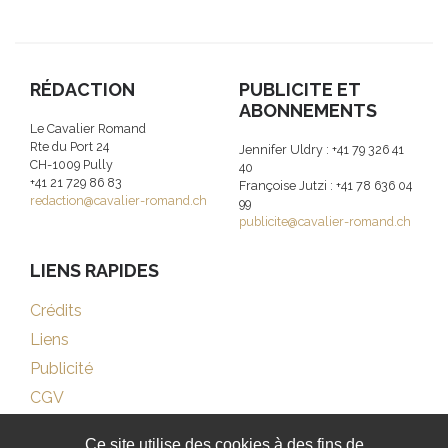
RÉDACTION
PUBLICITE ET
ABONNEMENTS
Le Cavalier Romand
Rte du Port 24
Jennifer Uldry : +41 79 326 41
CH-1009 Pully
40
+41 21 729 86 83
Françoise Jutzi : +41 78 636 04
redaction@cavalier-romand.ch
99
publicite@cavalier-romand.ch
LIENS RAPIDES
Crédits
Liens
Publicité
CGV
Ce site utilise des cookies à des fins de