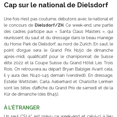
Cap sur le national de Dielsdorf
Une fois n’est pas coutume, débutons avec le national et
le concours de
Dielsdorf/ZH
. Ce week-end, une partie
des cadres participe aux « Santa Claus Masters », qui
réunissent du saut et du dressage dans le beau manège
du Horse Park de Dielsdorf, au nord de Zurich. En saut, le
point d’orgue sera le Grand Prix N150 de dimanche
après-midi, qualificatif pour le championnat de Suisse
élite 2022 et la Coupe Suisse du Grand Hôtel Les Trois
Rois. On retrouvera au départ Bryan Balsiger. Avant cela,
il y aura des N140-145 demain (vendredi). En dressage,
Estelle Wettstein, Carla Aeberhard et Charlotte Lenherr
sont les têtes d’affiche du Grand Prix de samedi et de la
Kür de dimanche (dès 8h45).
À L’ÉTRANGER
Un seul CSI 5* est prévu ce week-end et celui-ci a lieu