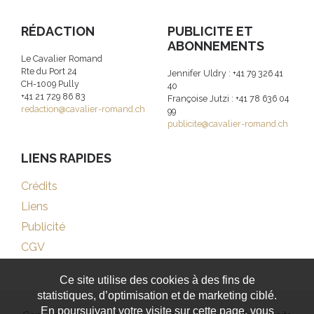
RÉDACTION
PUBLICITE ET
ABONNEMENTS
Le Cavalier Romand
Rte du Port 24
Jennifer Uldry : +41 79 326 41
CH-1009 Pully
40
+41 21 729 86 83
Françoise Jutzi : +41 78 636 04
redaction@cavalier-romand.ch
99
publicite@cavalier-romand.ch
LIENS RAPIDES
Crédits
Liens
Publicité
CGV
Ce site utilise des cookies à des fins de
statistiques, d’optimisation et de marketing ciblé.
En poursuivant votre visite sur cette page, vous