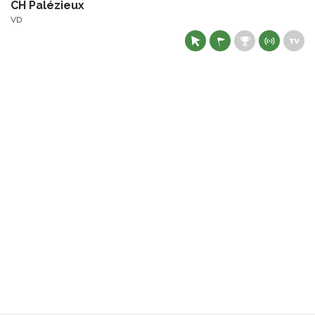
CH Palézieux
VD