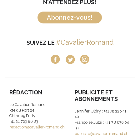
N'ATTENDEZ PLUS!
Abonnez-vous!
#CavalierRomand
SUIVEZ LE
RÉDACTION
PUBLICITE ET
ABONNEMENTS
Le Cavalier Romand
Rte du Port 24
Jennifer Uldry : +41 79 326 41
CH-1009 Pully
40
+41 21 729 86 83
Françoise Jutzi : +41 78 636 04
redaction@cavalier-romand.ch
99
publicite@cavalier-romand.ch