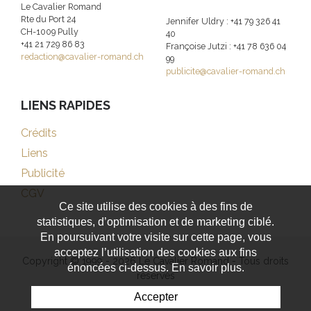
Le Cavalier Romand
Rte du Port 24
Jennifer Uldry : +41 79 326 41
CH-1009 Pully
40
+41 21 729 86 83
Françoise Jutzi : +41 78 636 04
redaction@cavalier-romand.ch
99
publicite@cavalier-romand.ch
LIENS RAPIDES
Crédits
Liens
Publicité
CGV
Ce site utilise des cookies à des fins de
statistiques, d’optimisation et de marketing ciblé.
En poursuivant votre visite sur cette page, vous
acceptez l’utilisation des cookies aux fins
Copyright © 1999 - 2026 Le Cavalier Romand - Tous droits
énoncées ci-dessus. En savoir plus.
réservés
Accepter
Powered by Artionet
-
Generated with IceCube2.Net