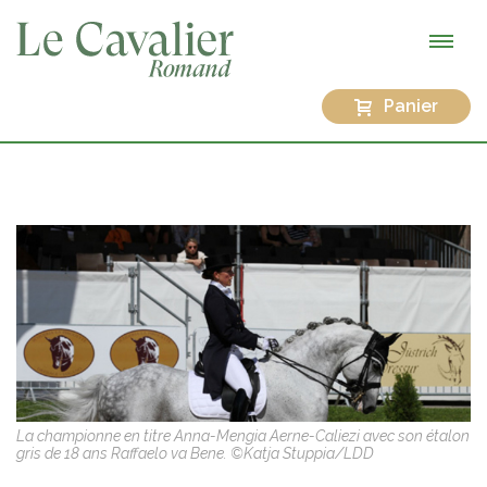
Panier
La championne en titre Anna-Mengia Aerne-Caliezi avec son étalon
gris de 18 ans Raffaelo va Bene. ©Katja Stuppia/LDD