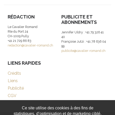
RÉDACTION
PUBLICITE ET
ABONNEMENTS
Le Cavalier Romand
Rte du Port 24
Jennifer Uldry : +41 79 326 41
CH-1009 Pully
40
+41 21 729 86 83
Françoise Jutzi : +41 78 636 04
redaction@cavalier-romand.ch
99
publicite@cavalier-romand.ch
LIENS RAPIDES
Crédits
Liens
Publicité
CGV
Ce site utilise des cookies à des fins de
statistiques, d’optimisation et de marketing ciblé.