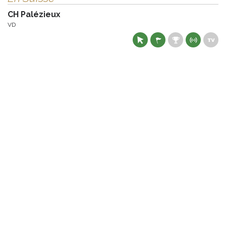
CH Palézieux
VD