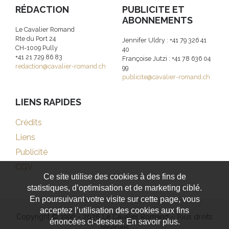
RÉDACTION
PUBLICITE ET
ABONNEMENTS
Le Cavalier Romand
Rte du Port 24
Jennifer Uldry : +41 79 326 41
CH-1009 Pully
40
+41 21 729 86 83
Françoise Jutzi : +41 78 636 04
redaction@cavalier-romand.ch
99
publicite@cavalier-romand.ch
LIENS RAPIDES
Crédits
Liens
Publicité
CGV
Ce site utilise des cookies à des fins de
statistiques, d’optimisation et de marketing ciblé.
En poursuivant votre visite sur cette page, vous
acceptez l’utilisation des cookies aux fins
Copyright © 1999 - 2026 Le Cavalier Romand - Tous droits
énoncées ci-dessus. En savoir plus.
réservés