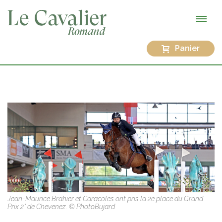
Panier
Jean-Maurice Brahier et Caracoles ont pris la 2e place du Grand
Prix 2* de Chevenez. © PhotoBujard