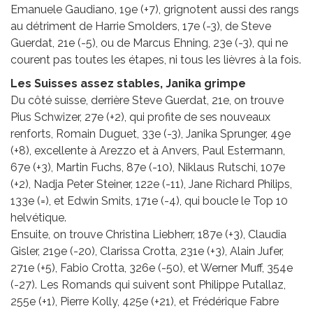
Emanuele Gaudiano, 19e (+7), grignotent aussi des rangs
au détriment de Harrie Smolders, 17e (-3), de Steve
Guerdat, 21e (-5), ou de Marcus Ehning, 23e (-3), qui ne
courent pas toutes les étapes, ni tous les lièvres à la fois.
Les Suisses assez stables, Janika grimpe
Du côté suisse, derrière Steve Guerdat, 21e, on trouve
Pius Schwizer, 27e (+2), qui profite de ses nouveaux
renforts, Romain Duguet, 33e (-3), Janika Sprunger, 49e
(+8), excellente à Arezzo et à Anvers, Paul Estermann,
67e (+3), Martin Fuchs, 87e (-10), Niklaus Rutschi, 107e
(+2), Nadja Peter Steiner, 122e (-11), Jane Richard Philips,
133e (=), et Edwin Smits, 171e (-4), qui boucle le Top 10
helvétique.
Ensuite, on trouve Christina Liebherr, 187e (+3), Claudia
Gisler, 219e (-20), Clarissa Crotta, 231e (+3), Alain Jufer,
271e (+5), Fabio Crotta, 326e (-50), et Werner Muff, 354e
(-27). Les Romands qui suivent sont Philippe Putallaz,
255e (+1), Pierre Kolly, 425e (+21), et Frédérique Fabre