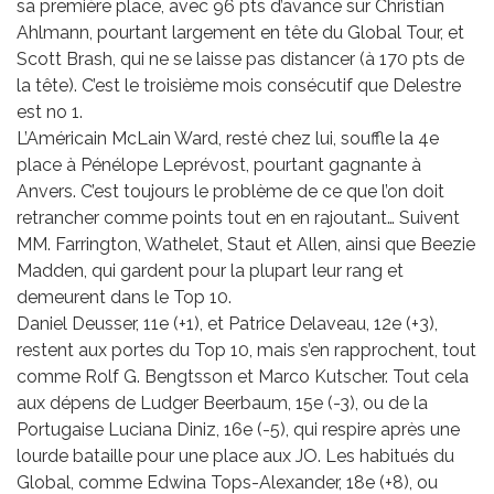
sa première place, avec 96 pts d’avance sur Christian
Ahlmann, pourtant largement en tête du Global Tour, et
Scott Brash, qui ne se laisse pas distancer (à 170 pts de
la tête). C’est le troisième mois consécutif que Delestre
est no 1.
L’Américain McLain Ward, resté chez lui, souffle la 4e
place à Pénélope Leprévost, pourtant gagnante à
Anvers. C’est toujours le problème de ce que l’on doit
retrancher comme points tout en en rajoutant… Suivent
MM. Farrington, Wathelet, Staut et Allen, ainsi que Beezie
Madden, qui gardent pour la plupart leur rang et
demeurent dans le Top 10.
Daniel Deusser, 11e (+1), et Patrice Delaveau, 12e (+3),
restent aux portes du Top 10, mais s’en rapprochent, tout
comme Rolf G. Bengtsson et Marco Kutscher. Tout cela
aux dépens de Ludger Beerbaum, 15e (-3), ou de la
Portugaise Luciana Diniz, 16e (-5), qui respire après une
lourde bataille pour une place aux JO. Les habitués du
Global, comme Edwina Tops-Alexander, 18e (+8), ou