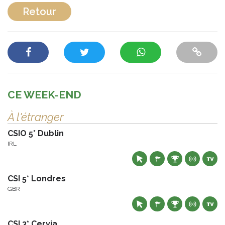
Retour
CE WEEK-END
À l'étranger
CSIO 5* Dublin
IRL
CSI 5* Londres
GBR
CSI 3* Cervia