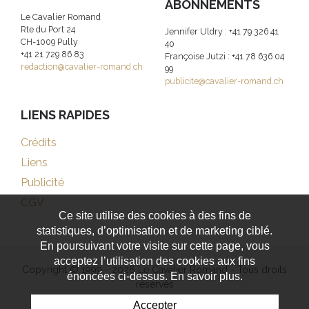
ABONNEMENTS
Le Cavalier Romand
Rte du Port 24
Jennifer Uldry : +41 79 326 41
CH-1009 Pully
40
+41 21 729 86 83
Françoise Jutzi : +41 78 636 04
redaction@cavalier-romand.ch
99
publicite@cavalier-romand.ch
LIENS RAPIDES
Crédits
Liens
Publicité
CGV
Ce site utilise des cookies à des fins de
statistiques, d’optimisation et de marketing ciblé.
En poursuivant votre visite sur cette page, vous
acceptez l’utilisation des cookies aux fins
Copyright © 1999 - 2026 Le Cavalier Romand - Tous droits
énoncées ci-dessus. En savoir plus.
réservés
Accepter
Powered by Artionet
-
Generated with IceCube2.Net