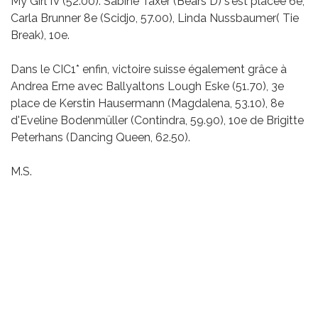
My Girl IV (52.00). Sabine Taxer (Bears D) s'est placée 6e,
Carla Brunner 8e (Scidjo, 57.00), Linda Nussbaumer( Tie
Break), 10e.
Dans le CIC1* enfin, victoire suisse également grâce à
Andrea Erne avec Ballyaltons Lough Eske (51.70), 3e
place de Kerstin Hausermann (Magdalena, 53.10), 8e
d'Eveline Bodenmüller (Contindra, 59.90), 10e de Brigitte
Peterhans (Dancing Queen, 62.50).
M.S.