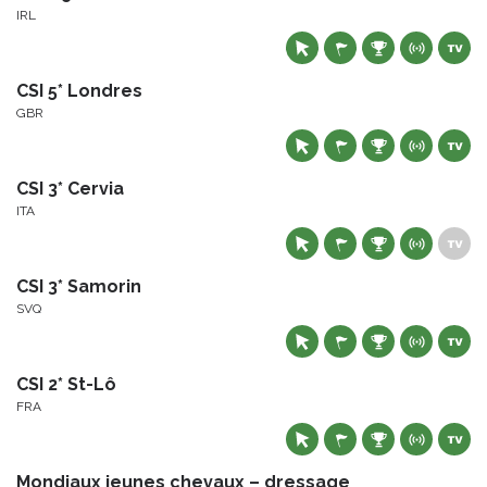
IRL
CSI 5* Londres
GBR
CSI 3* Cervia
ITA
CSI 3* Samorin
SVQ
CSI 2* St-Lô
FRA
Mondiaux jeunes chevaux – dressage