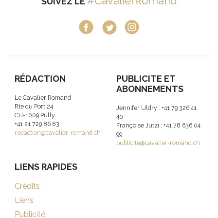
#CavalierRomand
SUIVEZ LE
RÉDACTION
PUBLICITE ET
ABONNEMENTS
Le Cavalier Romand
Rte du Port 24
Jennifer Uldry : +41 79 326 41
CH-1009 Pully
40
+41 21 729 86 83
Françoise Jutzi : +41 78 636 04
redaction@cavalier-romand.ch
99
publicite@cavalier-romand.ch
LIENS RAPIDES
Crédits
Liens
Publicité