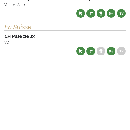
Verden (ALL)
En Suisse
CH Palézieux
VD