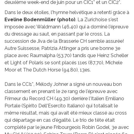
deuxième week-end de juin pour un CIC1* et un CIC2*.
Dans le deux étoiles, l'hymne helvétique a retenti grâce à
Eveline Bodenmüller (photo)
. La Zurichoise s'est
imposée avec Waldmann (46.40) qui a dominé l'épreuve
du dressage au saut, en passant par le cross. La
succession de Jiva de la Brasserie CH semble assurée!
Autre Suissesse, Patrizia Attinger a pris une bonne 3e
place avec Raumalpha (53.70) tandis que Heinz Scheller
et Light of Polaris se sont placés 11es (87.70), Michele
Moor et The Dutch Horse (94.80), 13es.
Dans le CCI1*, Mélody Johner a signé un nouveau bon
classement en prenant le 2e rang de l'épreuve avec
Frimeur du Record CH (49.30) derrière l'Italien Emiliano
Portale (Spirito Dell'Esercito Italiano) qui totalisait le
même résultat, mais qui avait été mieux classé au cross
qui départage en cas d'égalité. Le trio de tête était
complété par le jeune Fribourgeois Robin Godel, 3e avec