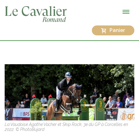
Panier
La Vaudoise Agathe Vacher et Skip Rock, 3e du GP à Corcelles en
2022. © PhotoBujard