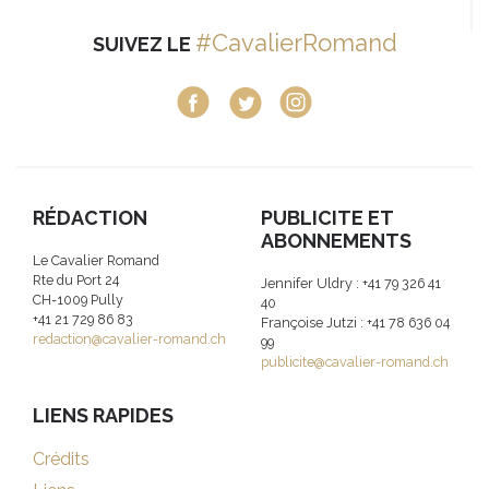
#CavalierRomand
SUIVEZ LE
RÉDACTION
PUBLICITE ET
ABONNEMENTS
Le Cavalier Romand
Rte du Port 24
Jennifer Uldry : +41 79 326 41
CH-1009 Pully
40
+41 21 729 86 83
Françoise Jutzi : +41 78 636 04
redaction@cavalier-romand.ch
99
publicite@cavalier-romand.ch
LIENS RAPIDES
Crédits