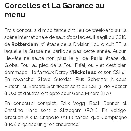
Corcelles et La Garance au
menu
Trois concours d’importance ont lieu ce week-end sur la
scène internationale de saut d’obstacles. Il s’agit du CSIO
e
de
Rotterdam
, 3
étape de la Division I du circuit FEI à
laquelle la Suisse ne participe pas cette année. Aucun
Helvète ne saute non plus le 5* de
Paris
, étape du
Global Tour au pied de la Tour Eiffel, ou – et c’est bien
dommage – le fameux Derby d’
Hickstead
et son CSI 4*.
En revanche, Steve Guerdat, Pius Schwizer, Niklaus
Rutschi et Barbara Schnieper sont au CSI 3* de Roeser
(LUX) et d’autres ont opté pour Gorla Minore (ITA).
En concours complet, Felix Vogg, Beat Danner et
Christine Lang sont à Strzegom (POL). En voltige,
direction Aix-la-Chapelle (ALL) tandis que Compiègne
(FRA) organise un 3* en endurance.