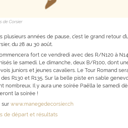
s de Corsier
s plusieurs années de pause, c’est le grand retour d’
sier, du 28 au 30 août.
ommencera fort ce vendredi avec des R/N120 à N140
nisés le samedi. Le dimanche, deux B/R100, dont u
vois juniors et jeunes cavaliers. Le Tour Romand ser
 des R130 et R135. Sur la belle piste en sable genevo
nt nombreux. Il y aura une soirée Paëlla le samedi dè
ront la soirée !
s sur
www.manegedecorsier.ch
es de départ et résultats