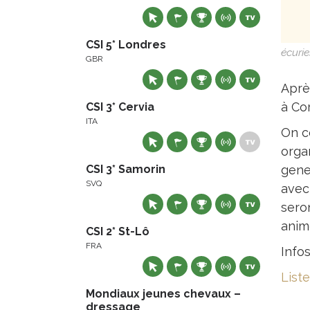
CSI 5* Londres
écurie
GBR
Aprè
à Cor
CSI 3* Cervia
ITA
On c
orga
CSI 3* Samorin
gene
SVQ
avec
sero
anime
CSI 2* St-Lô
FRA
Info
List
Mondiaux jeunes chevaux –
dressage