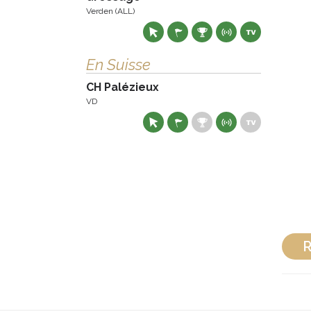
Verden (ALL)
En Suisse
CH Palézieux
VD
R