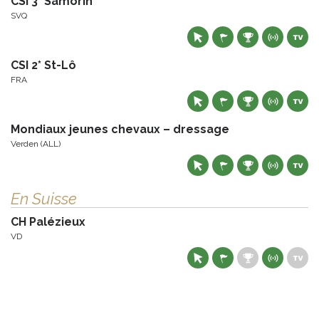
CSI 3* Samorin
SVQ
CSI 2* St-Lô
FRA
Mondiaux jeunes chevaux – dressage
Verden (ALL)
En Suisse
CH Palézieux
VD