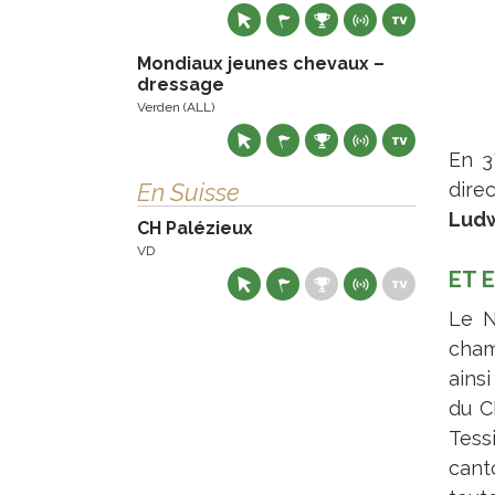
Mondiaux jeunes chevaux –
dressage
Verden (ALL)
En 3
En Suisse
dire
Ludw
CH Palézieux
VD
ET 
Le N
cham
ains
du C
Tess
cant