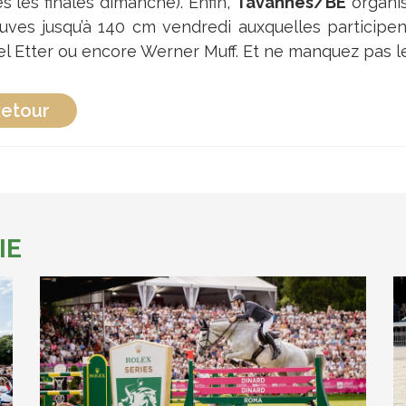
s les finales dimanche). Enfin,
Tavannes/BE
organis
uves jusqu’à 140 cm vendredi auxquelles participen
el Etter ou encore Werner Muff. Et ne manquez pas le
etour
IE