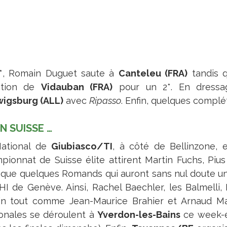
*, Romain Duguet saute à
Canteleu (FRA)
tandis q
ction de
Vidauban (FRA)
pour un 2*. En dressag
igsburg (ALL)
avec
Ripasso
. Enfin, quelques complé
EN SUISSE …
ational de
Giubiasco/TI
, à côté de Bellinzone, e
pionnat de Suisse élite attirent Martin Fuchs, Piu
i que quelques Romands qui auront sans nul doute un
HI de Genève. Ainsi, Rachel Baechler, les Balmelli, 
in tout comme Jean-Maurice Brahier et Arnaud Mart
onales se déroulent à
Yverdon-les-Bains
ce week-e