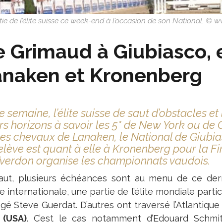
tie de l’élite suisse ce week-end à l’occasion de son National. © 
 Grimaud à Giubiasco, 
anaken et Kronenberg
e semaine, l’élite suisse de saut d’obstacles 
rs horizons à savoir les 5* de New York ou de
es chevaux de Lanaken, le National de Giubi
elève est quant à elle à Kronenberg pour la Fi
verdon organise les championnats vaudois.
aut, plusieurs échéances sont au menu de ce der
 internationale, une partie de l’élite mondiale parti
gé Steve Guerdat. D’autres ont traversé l’Atlantique
 (USA)
. C’est le cas notamment d’Edouard Schmit