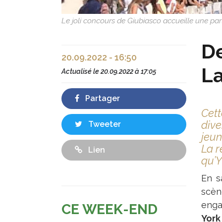
Le joli concours de Giubiasco accueille une par
De
20.09.2022 - 16:50
L
Actualisé le
20.09.2022 à 17:05
Partager
Cett
dive
Tweeter
jeun
La r
Lien
qu’Y
En s
scène
enga
CE WEEK-END
York