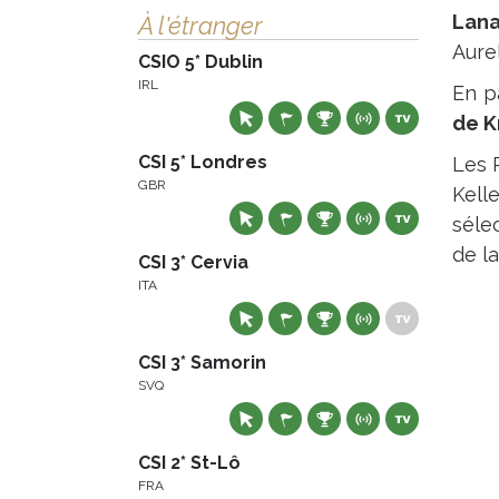
Lan
À l'étranger
Aurel
CSIO 5* Dublin
IRL
En p
de K
CSI 5* Londres
Les 
GBR
Kell
séle
de l
CSI 3* Cervia
ITA
CSI 3* Samorin
SVQ
CSI 2* St-Lô
FRA