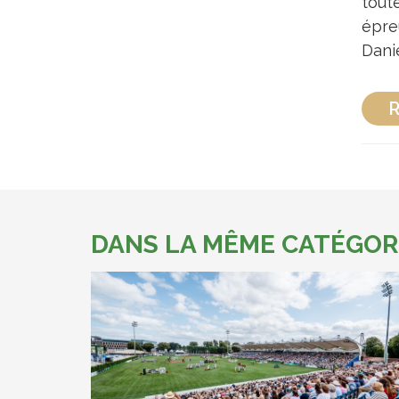
toute
épre
Dani
R
DANS LA MÊME CATÉGOR