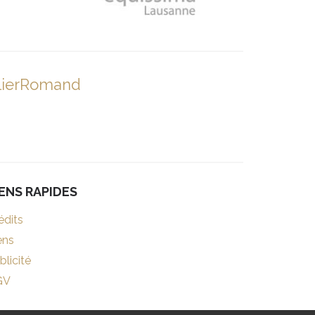
lierRomand
IENS RAPIDES
édits
ens
blicité
GV