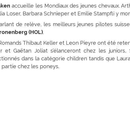
aken
accueille les Mondiaux des jeunes chevaux. Art
ia Loser, Barbara Schnieper et Emilie Stampfli y mont
arlant de relève, les meilleurs jeunes pilotes suiss
ronenberg (HOL)
.
Romands Thibaut Keller et Leon Pieyre ont été reten
er et Gaëtan Joliat s’élanceront chez les junior
ctionnés dans la catégorie children tandis que Laur
a partie chez les poneys.