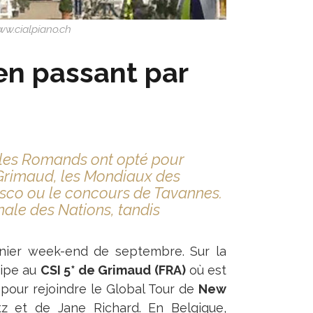
www.cialpiano.ch
en passant par
et les Romands ont opté pour
 Grimaud, les Mondiaux des
asco ou le concours de Tavannes.
nale des Nations, tandis
nier week-end de septembre. Sur la
cipe au
CSI 5* de Grimaud (FRA)
où est
 pour rejoindre le Global Tour de
New
z et de Jane Richard. En Belgique,