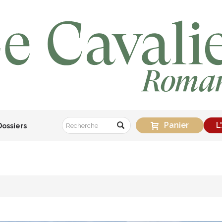
Panier
L
Dossiers