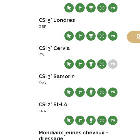
CSI 5* Londres
GBR
R
CSI 3* Cervia
ITA
CSI 3* Samorin
SVQ
CSI 2* St-Lô
FRA
Mondiaux jeunes chevaux –
dressage