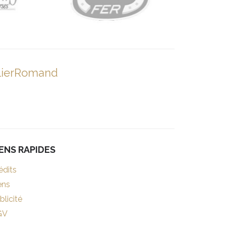
lierRomand
IENS RAPIDES
édits
ens
blicité
GV