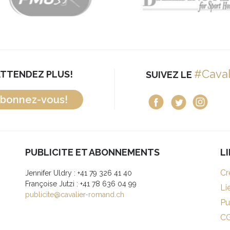
#Cava
ATTENDEZ PLUS!
SUIVEZ LE
bonnez-vous!
PUBLICITE ET ABONNEMENTS
L
Cr
Jennifer Uldry : +41 79 326 41 40
Françoise Jutzi : +41 78 636 04 99
Li
publicite@cavalier-romand.ch
Pu
C