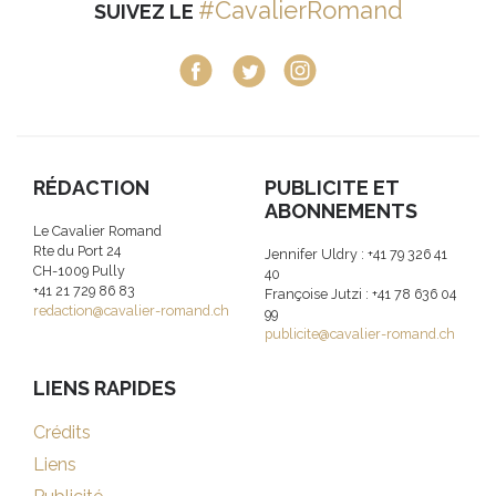
#CavalierRomand
SUIVEZ LE
RÉDACTION
PUBLICITE ET
ABONNEMENTS
Le Cavalier Romand
Rte du Port 24
Jennifer Uldry : +41 79 326 41
CH-1009 Pully
40
+41 21 729 86 83
Françoise Jutzi : +41 78 636 04
redaction@cavalier-romand.ch
99
publicite@cavalier-romand.ch
LIENS RAPIDES
Crédits
Liens