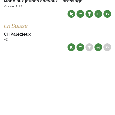
Mondiaux jeunes chevaux – dressage
Verden (ALL)
En Suisse
CH Palézieux
VD