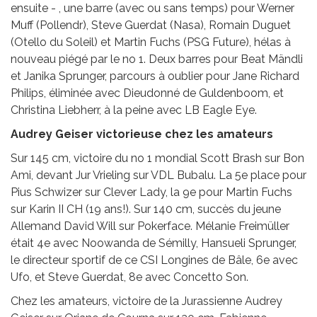
ensuite - , une barre (avec ou sans temps) pour Werner
Muff (Pollendr), Steve Guerdat (Nasa), Romain Duguet
(Otello du Soleil) et Martin Fuchs (PSG Future), hélas à
nouveau piégé par le no 1. Deux barres pour Beat Mändli
et Janika Sprunger, parcours à oublier pour Jane Richard
Philips, éliminée avec Dieudonné de Guldenboom, et
Christina Liebherr, à la peine avec LB Eagle Eye.
Audrey Geiser victorieuse chez les amateurs
Sur 145 cm, victoire du no 1 mondial Scott Brash sur Bon
Ami, devant Jur Vrieling sur VDL Bubalu. La 5e place pour
Pius Schwizer sur Clever Lady, la 9e pour Martin Fuchs
sur Karin II CH (19 ans!). Sur 140 cm, succès du jeune
Allemand David Will sur Pokerface. Mélanie Freimüller
était 4e avec Noowanda de Sémilly, Hansueli Sprunger,
le directeur sportif de ce CSI Longines de Bâle, 6e avec
Ufo, et Steve Guerdat, 8e avec Concetto Son.
Chez les amateurs, victoire de la Jurassienne Audrey